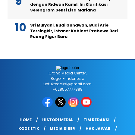
dengan Ridwan Kamil, Ini Klarifikasi
Selebgram Seksi Lisa Mariana
Sri Mulyani, Budi Gunawan, Budi Arie
Tersingkir, Istana: Kabinet Prabowo Beri
Ruang Figur Baru
Graha Media Center,
Bogor - Indonesia
untukredaksi@gmail.com
+628557777888
HOME
HISTORI MEDIA
TIM REDAKSI
KODE ETIK
MEDIA SIBER
HAK JAWAB