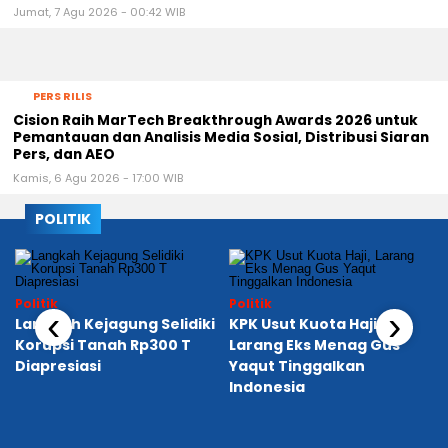
Jumat, 7 Agu 2026 - 00:42 WIB
PERS RILIS
Cision Raih MarTech Breakthrough Awards 2026 untuk
Pemantauan dan Analisis Media Sosial, Distribusi Siaran
Pers, dan AEO
Kamis, 6 Agu 2026 - 17:00 WIB
POLITIK
Politik
Politik
‹
›
Langkah Kejagung Selidiki
KPK Usut Kuota Haji,
Korupsi Tanah Rp300 T
Larang Eks Menag Gus
Diapresiasi
Yaqut Tinggalkan
Indonesia