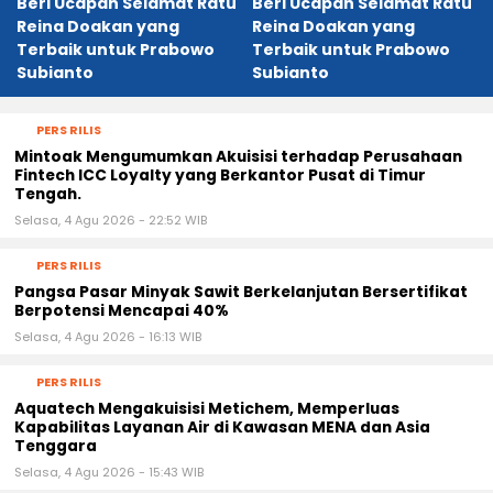
u
Beri Ucapan Selamat Ratu
Beri Ucapan Selamat Ratu
Reina Doakan yang
Reina Doakan yang
Terbaik untuk Prabowo
Terbaik untuk Prabowo
Subianto
Subianto
PERS RILIS
Mintoak Mengumumkan Akuisisi terhadap Perusahaan
Fintech ICC Loyalty yang Berkantor Pusat di Timur
Tengah.
Selasa, 4 Agu 2026 - 22:52 WIB
PERS RILIS
Pangsa Pasar Minyak Sawit Berkelanjutan Bersertifikat
Berpotensi Mencapai 40%
Selasa, 4 Agu 2026 - 16:13 WIB
PERS RILIS
Aquatech Mengakuisisi Metichem, Memperluas
Kapabilitas Layanan Air di Kawasan MENA dan Asia
Tenggara
Selasa, 4 Agu 2026 - 15:43 WIB