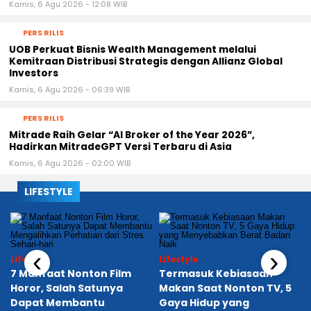
Kamis, 6 Agu 2026 - 12:08 WIB
PERS RILIS
UOB Perkuat Bisnis Wealth Management melalui
Kemitraan Distribusi Strategis dengan Allianz Global
Investors
Kamis, 6 Agu 2026 - 06:39 WIB
PERS RILIS
Mitrade Raih Gelar “AI Broker of the Year 2026”,
Hadirkan MitradeGPT Versi Terbaru di Asia
Kamis, 6 Agu 2026 - 02:00 WIB
LIFESTYLE
‹
›
Lifestyle
Lifestyle
7 Manfaat Nonton Film
Termasuk Kebiasaan
Horor, Salah Satunya
Makan Saat Nonton TV, 5
Dapat Membantu
Gaya Hidup yang