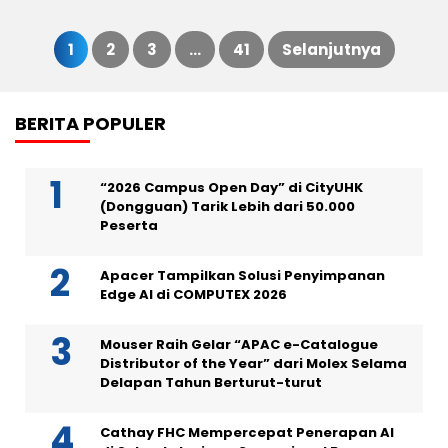
1
2
3
…
41
Selanjutnya
Paginasi
BERITA POPULER
pos
“2026 Campus Open Day” di CityUHK
(Dongguan) Tarik Lebih dari 50.000
Peserta
Apacer Tampilkan Solusi Penyimpanan
Edge AI di COMPUTEX 2026
Mouser Raih Gelar “APAC e-Catalogue
Distributor of the Year” dari Molex Selama
Delapan Tahun Berturut-turut
Cathay FHC Mempercepat Penerapan AI