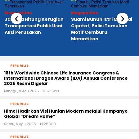
Megapolitan
Megapolitan
‹
›
Jakarta Hitung Kerugian
Suami Bunuh Istri Muda di
Transportasi Publik Usai
Ciputat, Polisi Temukan
Aksi Perusakan
Motif Cemburu
Mematikan
PERS RILIS
16th Worldwide Chinese Life Insurance Congress &
International Dragon Award (IDA) Annual Conference
2026 Resmi Digelar
Minggu, 9 Agu 2026 - 01:45 WIB
PERS RILIS
Himel Hadirkan Visi Hunian Modern melalui Kampanye
Global “Dream Home”
Sabtu, 8 Agu 2026 - 14:26 WIB
PERS RILIS