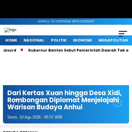
SCROLL TO CONTINUE WITH CONTENT
HOME
NASIONAL
POLITIK
EKONOMI
MEGAPOLITAN
surd
Gubernur Banten Sebut Pemerintah Daerah Tak akan Tin
Dari Kertas Xuan hingga Desa Xidi,
Rombongan Diplomat Menjelajahi
Warisan Budaya Anhui
Senin, 10 Agu 2026 - 05:57 WIB