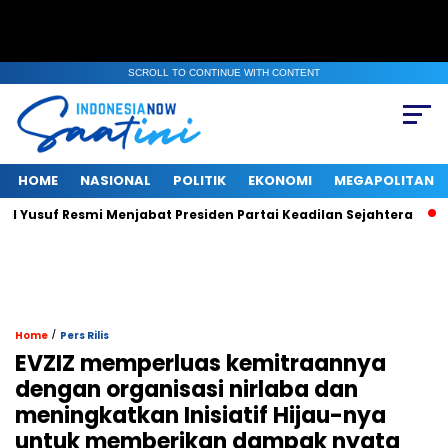
SCROLL TO CONTINUE WITH CONTENT
HOME
NASIONAL
POLITIK
EKONOMI
MEGAPOLITAN
uf Resmi Menjabat Presiden Partai Keadilan Sejahtera
Di Te
/
Home
Pers Rilis
EVZIZ memperluas kemitraannya
dengan organisasi nirlaba dan
meningkatkan Inisiatif Hijau-nya
untuk memberikan dampak nyata