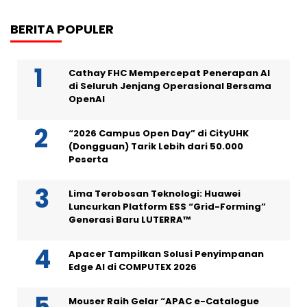
BERITA POPULER
Cathay FHC Mempercepat Penerapan AI
di Seluruh Jenjang Operasional Bersama
OpenAI
“2026 Campus Open Day” di CityUHK
(Dongguan) Tarik Lebih dari 50.000
Peserta
Lima Terobosan Teknologi: Huawei
Luncurkan Platform ESS “Grid-Forming”
Generasi Baru LUTERRA™
Apacer Tampilkan Solusi Penyimpanan
Edge AI di COMPUTEX 2026
Mouser Raih Gelar “APAC e-Catalogue