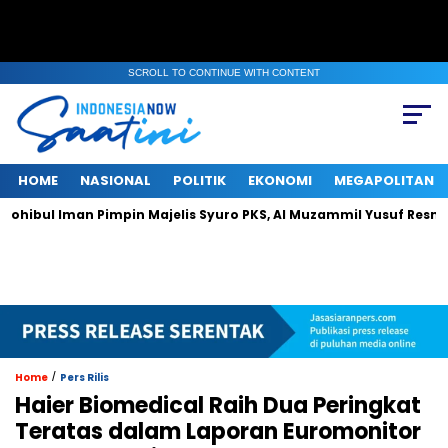
SCROLL TO CONTINUE WITH CONTENT
HOME
NASIONAL
POLITIK
EKONOMI
MEGAPOLITAN
 Iman Pimpin Majelis Syuro PKS, Al Muzammil Yusuf Resmi Menjaba
/
Home
Pers Rilis
Haier Biomedical Raih Dua Peringkat
Teratas dalam Laporan Euromonitor