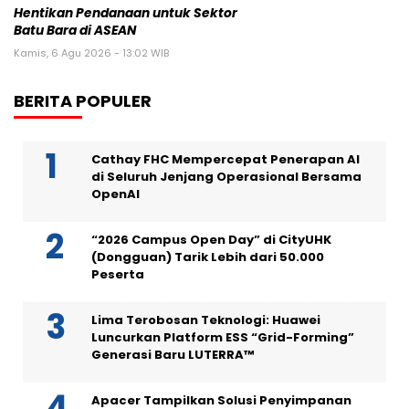
Hentikan Pendanaan untuk Sektor
Batu Bara di ASEAN
Kamis, 6 Agu 2026 - 13:02 WIB
BERITA POPULER
Cathay FHC Mempercepat Penerapan AI
di Seluruh Jenjang Operasional Bersama
OpenAI
“2026 Campus Open Day” di CityUHK
(Dongguan) Tarik Lebih dari 50.000
Peserta
Lima Terobosan Teknologi: Huawei
Luncurkan Platform ESS “Grid-Forming”
Generasi Baru LUTERRA™
Apacer Tampilkan Solusi Penyimpanan