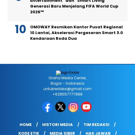
Entertainment” dan “Smart Living”
Generasi Baru Menjelang FIFA World Cup
2026™
OMOWAY Resmikan Kantor Pusat Regional
10 Lantai, Akselerasi Pergeseran Smart 3.0
Kendaraan Roda Dua
Graha Media Center,
Bogor - Indonesia
untukredaksi@gmail.com
+628557777888
HOME
HISTORI MEDIA
TIM REDAKSI
KODE ETIK
MEDIA SIBER
HAK JAWAB