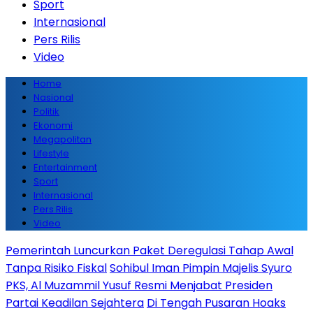
Sport
Internasional
Pers Rilis
Video
Home
Nasional
Politik
Ekonomi
Megapolitan
Lifestyle
Entertainment
Sport
Internasional
Pers Rilis
Video
Pemerintah Luncurkan Paket Deregulasi Tahap Awal
Tanpa Risiko Fiskal
Sohibul Iman Pimpin Majelis Syuro
PKS, Al Muzammil Yusuf Resmi Menjabat Presiden
Partai Keadilan Sejahtera
Di Tengah Pusaran Hoaks