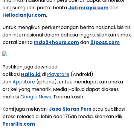
Informasi nasional dari pers daerah dapat dimonitor
langsumg dari portal berita
Jatimraya.com
dan
Hellocianjur.com
.
Untuk mengikuti perkembangan berita nasional, bisinis
dan internasional dalam bahasa Inggris, silahkan simak
portal berita
Indo24hours.com
dan
01post.com
.
Pastikan juga download
aplikasi
Hallo.id
di
Playstore
(Android)
dan
Appstore
(iphone), untuk mendapatkan aneka
artikel yang menarik. Media Hallo.id dapat diakses
melalui
Google News
. Terima kasih.
Kami juga melayani
Jasa Siaran Pers
atau publikasi
press release di lebih dari 175an media, silahkan klik
Persrilis.com