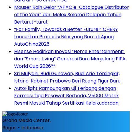
Mouser Raih Gelar “APAC e-Catalogue Distributor
of the Year” dari Molex Selama Delapan Tahun
Berturut-turut
“For Family, Towards a Better Future!” CHERY
Luncurkan Proposisi Nilai yang Baru di Ajang
AutoChina2026
Hisense Hadirkan Inovasi “Home Entertainment”
dan “Smart Living” Generasi Baru Menjelang FIFA
World Cup 2026™
Sri Mulyani, Budi Gunawan, Budi Arie Tersingkir,
Istana: Kabinet Prabowo Beri Ruang Figur Baru
AutoFlight Rampungkan Uji Terbang dengan
Formasi Tiga Pesawat Berbeda, V5000 Matrix
Resmi Masuki Tahap Sertifikasi Kelaikudaraan
Graha Media Center,
Bogor - Indonesia