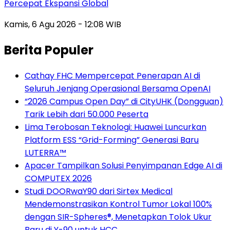
Percepat Ekspansi Global
Kamis, 6 Agu 2026 - 12:08 WIB
Berita Populer
Cathay FHC Mempercepat Penerapan AI di
Seluruh Jenjang Operasional Bersama OpenAI
“2026 Campus Open Day” di CityUHK (Dongguan)
Tarik Lebih dari 50.000 Peserta
Lima Terobosan Teknologi: Huawei Luncurkan
Platform ESS “Grid-Forming” Generasi Baru
LUTERRA™
Apacer Tampilkan Solusi Penyimpanan Edge AI di
COMPUTEX 2026
Studi DOORwaY90 dari Sirtex Medical
Mendemonstrasikan Kontrol Tumor Lokal 100%
dengan SIR-Spheres®, Menetapkan Tolok Ukur
Baru di Y-90 untuk HCC