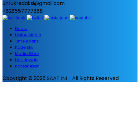
untukredaksi@gmail.com
+628557777888
Home
Histori Media
Tim Redaksi
Kode Etik
Media Siber
Hak Jawab
Kontak Iklan
Copyright © 2026 SAAT INI - All Rights Reserved