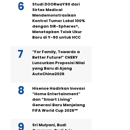
Studi DOORwaY90 dari
Sirtex Medical
Mendemonstrasikan
Kontrol Tumor Lokal 100%
dengan SIR-Spheres®,
Menetapkan Tolok Ukur
Baru di Y-90 untuk HCC
“For Family, Towards a
Better Future!” CHERY
Luncurkan Proposisi Nilai
yang Baru di Ajang
AutoChina2026
Hisense Hadirkan Inovasi
“Home Entertainment”
dan “Smart Living”
Generasi Baru Menjelang
FIFA World Cup 2026™
Sri Mulyani, Budi