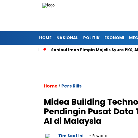
HOME
NASIONAL
POLITIK
EKONOMI
MEG
iko Fiskal
Sohibul Iman Pimpin Majelis Syuro PKS, Al Muzamm
Home
Pers Rilis
/
Midea Building Techno
Pendingin Pusat Data T
AI di Malaysia
Tim Saat Ini
- Pewarta