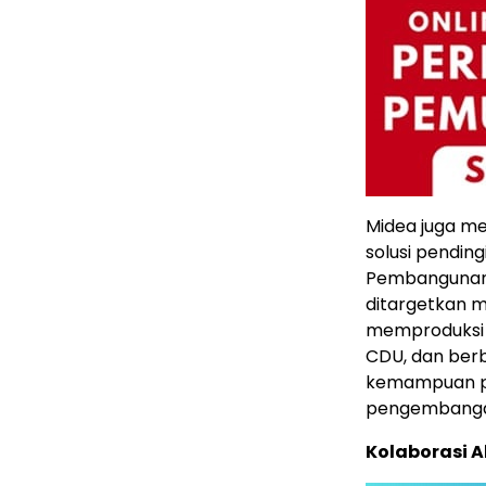
Midea juga me
solusi pending
Pembangunan f
ditargetkan mu
memproduksi
CDU, dan berb
kemampuan pen
pengembangan
Kolaborasi A