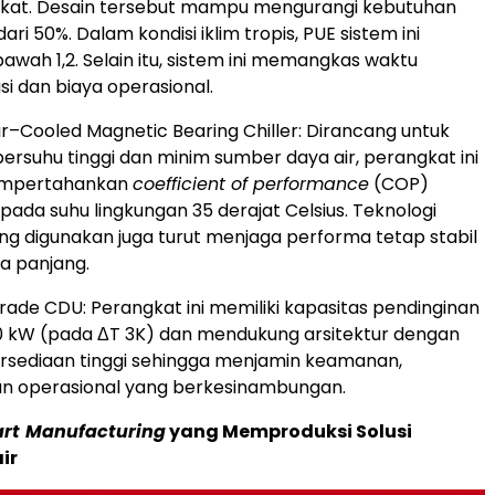
gkat. Desain tersebut mampu mengurangi kebutuhan
dari 50%. Dalam kondisi iklim tropis, PUE sistem ini
bawah 1,2. Selain itu, sistem ini memangkas waktu
i dan biaya operasional.
r–Cooled Magnetic Bearing Chiller: Dirancang untuk
bersuhu tinggi dan minim sumber daya air, perangkat ini
mpertahankan
coefficient of performance
(COP)
pada suhu lingkungan 35 derajat Celsius. Teknologi
ang digunakan juga turut menjaga performa tetap stabil
a panjang.
Grade CDU: Perangkat ini memiliki kapasitas pendinginan
0 kW (pada ΔT 3K) dan mendukung arsitektur dengan
ersediaan tinggi sehingga menjamin keamanan,
 dan operasional yang berkesinambungan.
rt
Manufacturing
yang Memproduksi Solusi
ir