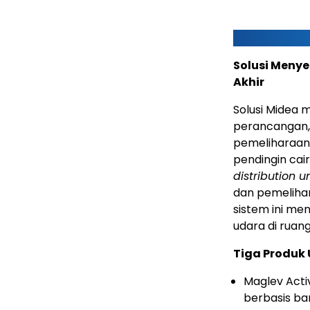
Solusi Menye
Akhir
Solusi Midea m
perancangan, 
pemeliharaan.
pendingin cai
distribution un
dan pemelihar
sistem ini me
udara di ruan
Tiga Produk 
Maglev Acti
berbasis ba