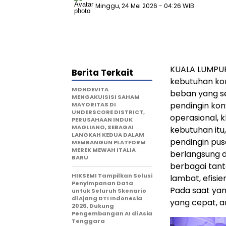
Minggu, 24 Mei 2026
- 04:26 WIB
KUALA LUMPUR,
Berita Terkait
kebutuhan ko
MONDEVITA
beban yang se
MENGAKUISISI SAHAM
pendingin konv
MAYORITAS DI
UNDERSCORE DISTRICT,
operasional, 
PERUSAHAAN INDUK
MAGLIANO, SEBAGAI
kebutuhan itu
LANGKAH KEDUA DALAM
pendingin pus
MEMBANGUN PLATFORM
MEREK MEWAH ITALIA
berlangsung d
BARU
berbagai tant
HIKSEMI Tampilkan Solusi
lambat, efisie
Penyimpanan Data
Pada saat yan
untuk Seluruh Skenario
di Ajang DTI Indonesia
yang cepat, a
2026, Dukung
Pengembangan AI di Asia
Tenggara