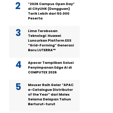
“2026 Campus Open Day”
di CityUHK (Dongguan)
Tarik Lebih dari 50.000
Peserta
Lima Terobosan
Teknologi: Huawei
Luncurkan Platform ESS
“Grid-Forming” Generasi
Baru LUTERRA™
Apacer Tampilkan Solusi
Penyimpanan Edge AI di
COMPUTEX 2026
Mouser Raih Gelar “APAC
e-Catalogue Distributor
of the Year” dari Molex
Selama Delapan Tahun
Berturut-turut