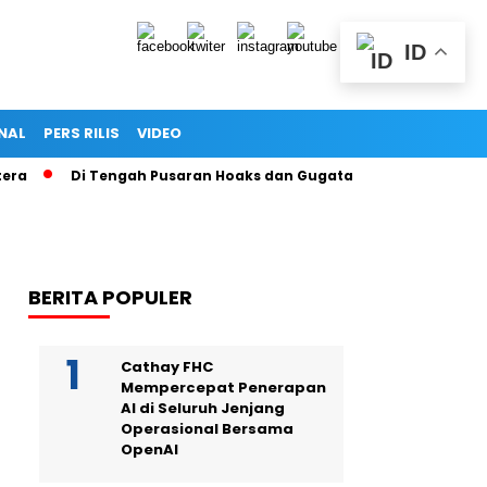
ID
NAL
PERS RILIS
VIDEO
Di Tengah Pusaran Hoaks dan Gugatan Hukum, Secarik Ijazah Me
BERITA POPULER
Cathay FHC
Mempercepat Penerapan
AI di Seluruh Jenjang
Operasional Bersama
OpenAI