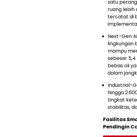
satu peran
ruang lebih 
tercatat di 
implementas
Next–Gen Ai
lingkungan 
mampu me
sebesar 5,4 
bebas oli y
dalam jangk
Industrial–
hingga 2.60
tingkat ket
stabilitas,
Fasilitas
Sma
Pendingin Ca