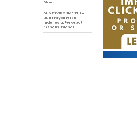
Slam
SUS ENVIRONMENT Raih
Dua Proyek WtE di
Indonesia, Percepat
Ekspansi Global