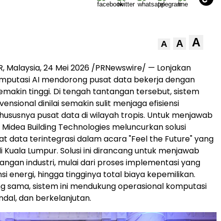
A
A
A
 Malaysia, 24 Mei 2026 /PRNewswire/ — Lonjakan
mputasi AI mendorong pusat data bekerja dengan
makin tinggi. Di tengah tantangan tersebut, sistem
ensional dinilai semakin sulit menjaga efisiensi
khususnya pusat data di wilayah tropis. Untuk menjawab
, Midea Building Technologies meluncurkan solusi
at data terintegrasi dalam acara "Feel the Future" yang
i Kuala Lumpur. Solusi ini dirancang untuk menjawab
angan industri, mulai dari proses implementasi yang
nsi energi, hingga tingginya total biaya kepemilikan.
g sama, sistem ini mendukung operasional komputasi
ndal, dan berkelanjutan.