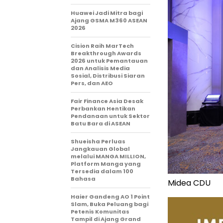
Huawei Jadi Mitra bagi
Ajang GSMA M360 ASEAN
2026
Cision Raih MarTech
Breakthrough Awards
2026 untuk Pemantauan
dan Analisis Media
Sosial, Distribusi Siaran
Pers, dan AEO
Fair Finance Asia Desak
Perbankan Hentikan
Pendanaan untuk Sektor
Batu Bara di ASEAN
Shueisha Perluas
Jangkauan Global
melalui MANGA MILLION,
Platform Manga yang
Tersedia dalam 100
Bahasa
Midea CDU
Haier Gandeng AO 1 Point
Slam, Buka Peluang bagi
Petenis Komunitas
Tampil di Ajang Grand