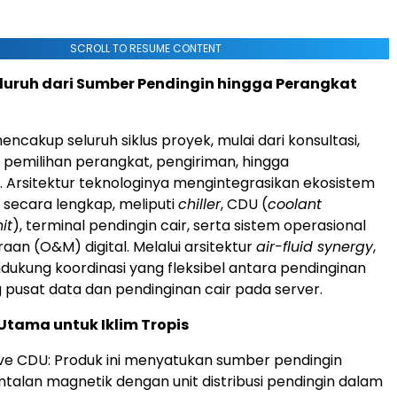
SCROLL TO RESUME CONTENT
luruh dari Sumber Pendingin hingga Perangkat
encakup seluruh siklus proyek, mulai dari konsultasi,
pemilihan perangkat, pengiriman, hingga
 Arsitektur teknologinya mengintegrasikan ekosistem
r secara lengkap, meliputi
chiller
, CDU (
coolant
it
), terminal pendingin cair, serta sistem operasional
aan (O&M) digital. Melalui arsitektur
air-fluid synergy
,
ndukung koordinasi yang fleksibel antara pendinginan
g pusat data dan pendinginan cair pada server.
Utama untuk Iklim Tropis
ve CDU: Produk ini menyatukan sumber pendingin
ntalan magnetik dengan unit distribusi pendingin dalam