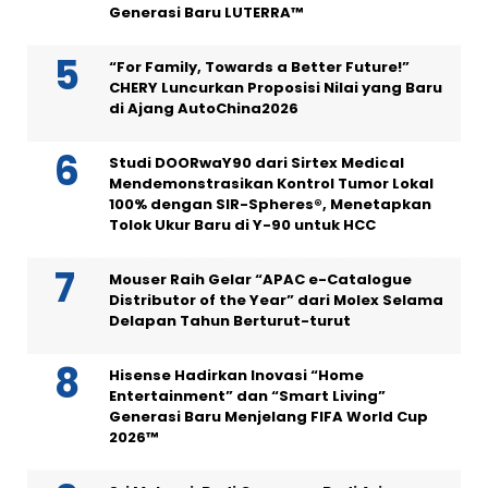
Generasi Baru LUTERRA™
“For Family, Towards a Better Future!”
CHERY Luncurkan Proposisi Nilai yang Baru
di Ajang AutoChina2026
Studi DOORwaY90 dari Sirtex Medical
Mendemonstrasikan Kontrol Tumor Lokal
100% dengan SIR-Spheres®, Menetapkan
Tolok Ukur Baru di Y-90 untuk HCC
Mouser Raih Gelar “APAC e-Catalogue
Distributor of the Year” dari Molex Selama
Delapan Tahun Berturut-turut
Hisense Hadirkan Inovasi “Home
Entertainment” dan “Smart Living”
Generasi Baru Menjelang FIFA World Cup
2026™