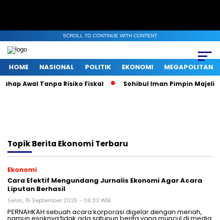
SCROLL TO CONTINUE WITH CONTENT
HOME
NASIONAL
POLITIK
EKONOMI
MEGAPOLITAN
hap Awal Tanpa Risiko Fiskal
Sohibul Iman Pimpin Majelis 
Topik
Berita Ekonomi Terbaru
Ekonomi
Cara Efektif Mengundang Jurnalis Ekonomi Agar Acara
Liputan Berhasil
Senin, 15 September 2025 - 06:33 WIB
PERNAHKAH sebuah acara korporasi digelar dengan meriah,
namun esoknya tidak ada satupun berita yang muncul di media