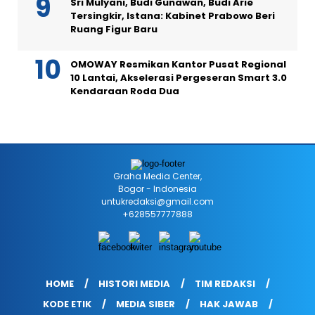
Sri Mulyani, Budi Gunawan, Budi Arie
Tersingkir, Istana: Kabinet Prabowo Beri
Ruang Figur Baru
OMOWAY Resmikan Kantor Pusat Regional
10 Lantai, Akselerasi Pergeseran Smart 3.0
Kendaraan Roda Dua
Graha Media Center,
Bogor - Indonesia
untukredaksi@gmail.com
+628557777888
HOME
HISTORI MEDIA
TIM REDAKSI
KODE ETIK
MEDIA SIBER
HAK JAWAB