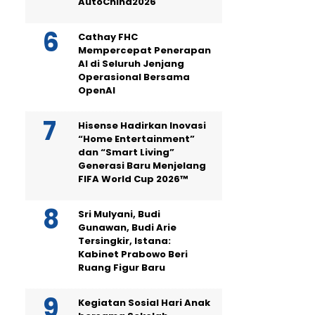
AutoChina2026
Cathay FHC
Mempercepat Penerapan
AI di Seluruh Jenjang
Operasional Bersama
OpenAI
Hisense Hadirkan Inovasi
“Home Entertainment”
dan “Smart Living”
Generasi Baru Menjelang
FIFA World Cup 2026™
Sri Mulyani, Budi
Gunawan, Budi Arie
Tersingkir, Istana:
Kabinet Prabowo Beri
Ruang Figur Baru
Kegiatan Sosial Hari Anak