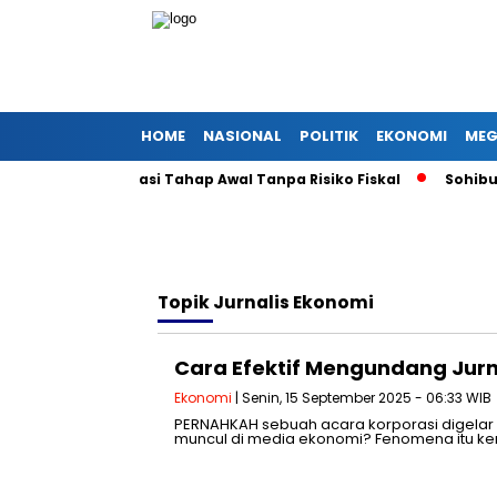
HOME
NASIONAL
POLITIK
EKONOMI
MEG
Paket Deregulasi Tahap Awal Tanpa Risiko Fiskal
Sohibul I
Topik
Jurnalis Ekonomi
Cara Efektif Mengundang Jurna
Ekonomi
| Senin, 15 September 2025 - 06:33 WIB
PERNAHKAH sebuah acara korporasi digelar
muncul di media ekonomi? Fenomena itu ke