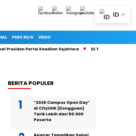
ID
NAL
PERS RILIS
VIDEO
Presiden Partai Keadilan Sejahtera
Di Tengah Pusaran Hoaks
BERITA POPULER
“2026 Campus Open Day”
di CityUHK (Dongguan)
Tarik Lebih dari 50.000
Peserta
Apacer Tampilkan Solusi