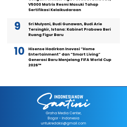
V5000 Matrix Resmi Masuki Tahap
Sertifikasi Kelaikudaraan
Sri Mulyani, Budi Gunawan, Budi Arie
Tersingkir, Istana: Kabinet Prabowo Beri
Ruang Figur Baru
Hisense Hadirkan Inovasi “Home
Entertainment” dan “Smart Living”
Generasi Baru Menjelang FIFA World Cup
2026™
Graha Media Center,
Bogor - Indonesia
untukredaksi@gmail.com