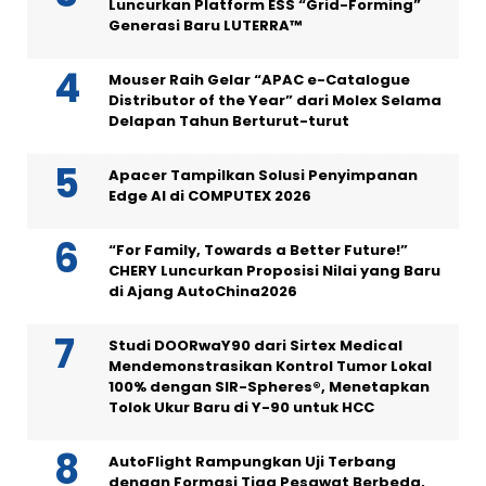
Luncurkan Platform ESS “Grid-Forming”
Generasi Baru LUTERRA™
Mouser Raih Gelar “APAC e-Catalogue
Distributor of the Year” dari Molex Selama
Delapan Tahun Berturut-turut
Apacer Tampilkan Solusi Penyimpanan
Edge AI di COMPUTEX 2026
“For Family, Towards a Better Future!”
CHERY Luncurkan Proposisi Nilai yang Baru
di Ajang AutoChina2026
Studi DOORwaY90 dari Sirtex Medical
Mendemonstrasikan Kontrol Tumor Lokal
100% dengan SIR-Spheres®, Menetapkan
Tolok Ukur Baru di Y-90 untuk HCC
AutoFlight Rampungkan Uji Terbang
dengan Formasi Tiga Pesawat Berbeda,