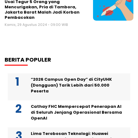
Usai Tegur 5 Orang yang
Mencurigakan, Pria di Tambora,
Jakarta Barat Malah Jadi Korban
Pembacokan
Kamis, 29 Agustus 2024 - 09:00 WIB
BERITA POPULER
“2026 Campus Open Day” di CityUHK
(Dongguan) Tarik Lebih dari 50.000
Peserta
Cathay FHC Mempercepat Penerapan AI
di Seluruh Jenjang Operasional Bersama
OpenAI
Lima Terobosan Teknologi: Huawei