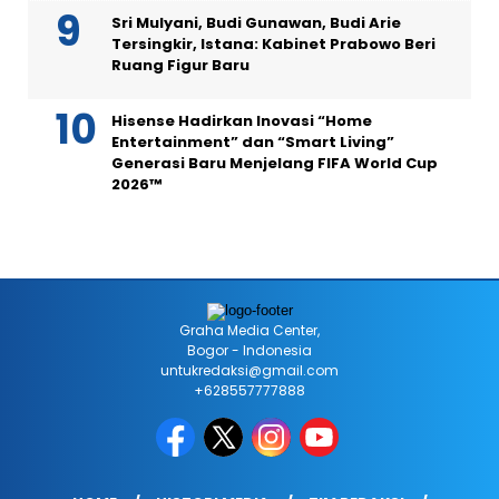
Sri Mulyani, Budi Gunawan, Budi Arie
Tersingkir, Istana: Kabinet Prabowo Beri
Ruang Figur Baru
Hisense Hadirkan Inovasi “Home
Entertainment” dan “Smart Living”
Generasi Baru Menjelang FIFA World Cup
2026™
Graha Media Center,
Bogor - Indonesia
untukredaksi@gmail.com
+628557777888