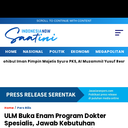
SCROLL TO CONTINUE WITH CONTENT
HOME
NASIONAL
POLITIK
EKONOMI
MEGAPOLITAN
 Pimpin Majelis Syuro PKS, Al Muzammil Yusuf Resmi Menjabat Pre
/
Home
Pers Rilis
ULM Buka Enam Program Dokter
Spesialis, Jawab Kebutuhan