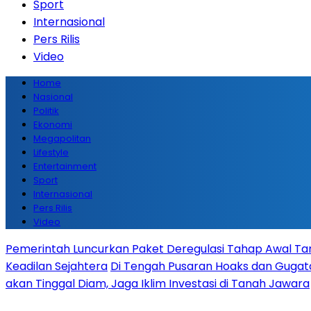
Sport
Internasional
Pers Rilis
Video
Home
Nasional
Politik
Ekonomi
Megapolitan
Lifestyle
Entertainment
Sport
Internasional
Pers Rilis
Video
Pemerintah Luncurkan Paket Deregulasi Tahap Awal Tanp
Keadilan Sejahtera
Di Tengah Pusaran Hoaks dan Gugata
akan Tinggal Diam, Jaga Iklim Investasi di Tanah Jawara