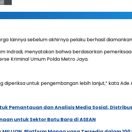
rga lainnya sebelum akhirnya pelaku berhasil diamankan
am Indradi, menyatakan bahwa berdasarkan pemeriksaan 
eserse Kriminal Umum Polda Metro Jaya.
g diperiksa untuk pengembangan lebih lanjut,” kata Ade 
k Pemantauan dan Analisis Media Sosial, Distribusi
naan untuk Sektor Batu Bara di ASEAN
 MILLION, Platform Manga yang Tersedia dalam 100