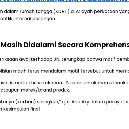
n dalam rumah tangga (KDRT) di wilayah perkotaan yan
nflik internal pasangan.
n Masih Didalami Secara Komprehens
eriksaan awal terhadap JN, terungkap bahwa motif pem
polisian masih terus mendalami motif tersebut untuk me
se di media khusus ekonomi & bisnis untuk memulihanka
usi ataupun merek/brand produk.
strinya (korban) selingkuh,” ujar Ade Ary dalam pern
 kesimpulan final.