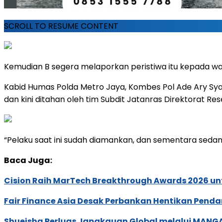
SCROLL TO RESUME CONTENT
Kemudian B segera melaporkan peristiwa itu kepada wa
Kabid Humas Polda Metro Jaya, Kombes Pol Ade Ary Sy
dan kini ditahan oleh tim Subdit Jatanras Direktorat R
“Pelaku saat ini sudah diamankan, dan sementara sedan
Baca Juga:
Cision Raih MarTech Breakthrough Awards 2026 untu
Fair Finance Asia Desak Perbankan Hentikan Penda
Shueisha Perluas Jangkauan Global melalui MANGA