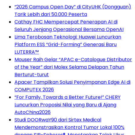
“2026 Campus Open Day” di CityUHK (Dongguan)
Tarik Lebih dari 50.000 Peserta
Cathay FHC Mempercepat Penerapan AI di
Seluruh Jenjang Operasional Bersama OpenAI
Lima Terobosan Teknologi: Huawei Luncurkan
Platform ESS “Grid-Forming” Generasi Baru
LUTERRA™
Mouser Raih Gelar “APAC e-Catalogue Distributor
of the Year” dari Molex Selama Delapan Tahun
Berturut-turut
Apacer Tampilkan Solusi Penyimpanan Edge AI di
COMPUTEX 2026
“For Family, Towards a Better Future!” CHERY
Luncurkan Proposisi Nilai yang Baru di Ajang
AutoChina2026
Studi DOORwaY90 dari Sirtex Medical
Mendemonstrasikan Kontrol Tumor Lokal 100%
dengan SIR-Spheres®, Menetapkan Tolok Ukur