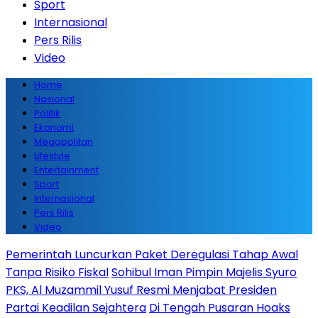
Sport
Internasional
Pers Rilis
Video
Home
Nasional
Politik
Ekonomi
Megapolitan
Lifestyle
Entertainment
Sport
Internasional
Pers Rilis
Video
Pemerintah Luncurkan Paket Deregulasi Tahap Awal
Tanpa Risiko Fiskal
Sohibul Iman Pimpin Majelis Syuro
PKS, Al Muzammil Yusuf Resmi Menjabat Presiden
Partai Keadilan Sejahtera
Di Tengah Pusaran Hoaks