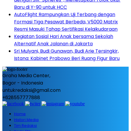
Baru di Y-90 untuk HCC
AutoFlight Rampungkan Uji Terbang dengan
Formasi Tiga Pesawat Berbeda, V5000 Matrix
Resmi Masuki Tahap Sertifikasi Kelaikudaraan
Kegiatan Sosial Hari Anak bersama Sekolah
Alternatif Anak Jalanan di Jakarta
Sri Mulyani, Budi Gunawan, Budi Arie Tersingkir,
Istana: Kabinet Prabowo Beri Ruang Figur Baru
Graha Media Center,
Bogor - Indonesia
untukredaksi@gmail.com
+628557777888
Home
Histori Media
Tim Redaksi