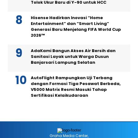
Tolok Ukur Baru di Y-90 untuk HCC
Hisense Hadirkan Inovasi “Home
Entertainment” dan “Smart Living”
Generasi Baru Menjelang FIFA World Cup
2026™
AdaKami Bangun Akses Air Bersih dan
Sanitasi Layak untuk Warga Dusun
Banjarsari Lampung Selatan
AutoFlight Rampungkan Uji Terbang
dengan Formasi Tiga Pesawat Berbeda,
V5000 Matrix Resmi Masuki Tahap
Sertifikasi Kelaikudaraan
Graha Media Center,