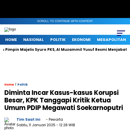
SCROLL TO CONTINUE WITH CONTENT
HOME
NASIONAL
POLITIK
EKONOMI
MEGAPOLITAN
ajelis Syuro PKS, Al Muzammil Yusuf Resmi Menjabat Presiden Par
/
Home
Politik
Diminta Incar Kasus-kasus Korupsi
Besar, KPK Tanggapi Kritik Ketua
Umum PDIP Megawati Soekarnoputri
Tim Saat Ini
- Pewarta
Sabtu, 11 Januari 2025
- 12:28 WIB