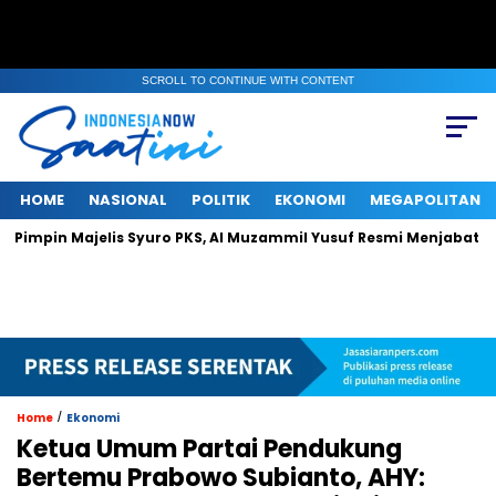
SCROLL TO CONTINUE WITH CONTENT
HOME
NASIONAL
POLITIK
EKONOMI
MEGAPOLITAN
Majelis Syuro PKS, Al Muzammil Yusuf Resmi Menjabat Presiden Pa
/
Home
Ekonomi
Ketua Umum Partai Pendukung
Bertemu Prabowo Subianto, AHY: