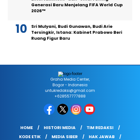
Generasi Baru Menjelang FIFA World Cup
2026™
Sri Mulyani, Budi Gunawan, Budi Arie
Tersingkir, Istana: Kabinet Prabowo Beri
Ruang Figur Baru
Graha Media Center,
Bogor - Indonesia
untukredaksi@gmail.com
+628557777888
HOME
HISTORI MEDIA
TIM REDAKSI
KODE ETIK
MEDIA SIBER
HAK JAWAB