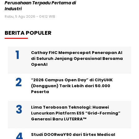
Perusahaan Terpadu Pertama di
Industri
Rabu, 5 Agu 2026 - 04:12 WIB
BERITA POPULER
Cathay FHC Mempercepat Penerapan AI
di Seluruh Jenjang Operasional Bersama
OpenAI
“2026 Campus Open Day” di CityUHK
(Dongguan) Tarik Lebih dari 50.000
Peserta
Lima Terobosan Teknologi: Huawei
Luncurkan Platform ESS “Grid-Forming”
Generasi Baru LUTERRA™
Studi DOORwaY90 dari Sirtex Medical