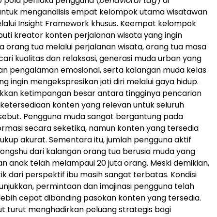
00 pola perilaku pengguna (
behavioral tag
) di
untuk menganalisis empat kelompok utama wisatawan
elalui Insight Framework khusus. Keempat kelompok
puti kreator konten perjalanan wisata yang ingin
 orang tua melalui perjalanan wisata, orang tua masa
cari kualitas dan relaksasi, generasi muda urban yang
 pengalaman emosional, serta kalangan muda kelas
 ingin mengekspresikan jati diri melalui gaya hidup.
kkan ketimpangan besar antara tingginya pencarian
 ketersediaan konten yang relevan untuk seluruh
sebut. Pengguna muda sangat bergantung pada
ormasi secara seketika, namun konten yang tersedia
cukup akurat. Sementara itu, jumlah pengguna aktif
ongshu dari kalangan orang tua berusia muda yang
an anak telah melampaui 20 juta orang. Meski demikian,
k dari perspektif ibu masih sangat terbatas. Kondisi
njukkan, permintaan dan imajinasi pengguna telah
bih cepat dibanding pasokan konten yang tersedia.
but turut menghadirkan peluang strategis bagi