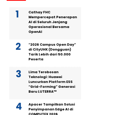
Cathay FHC
Mempercepat Penerapan
AI di Seluruh Jenjang
Operasional Bersama
OpenAI
“2026 Campus Open Day”
di CityUHK (Dongguan)
Tarik Lebih dari 50.000
Peserta
Lima Terobosan
Teknologi: Huawei
Luncurkan Platform ESS
“Grid-Forming” Generasi
Baru LUTERRA™
Apacer Tampilkan Solusi
Penyimpanan Edge AI di
COMPUTEX 2026