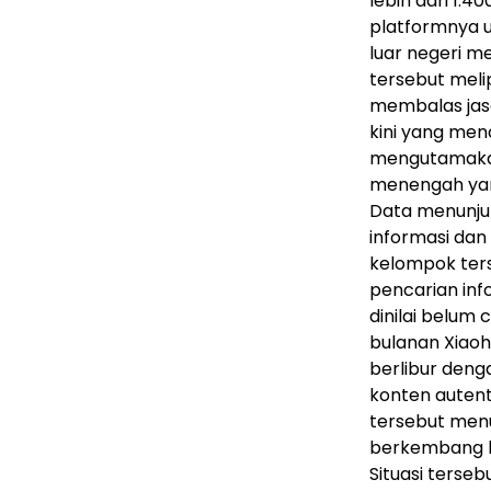
lebih dari 1.4
platformnya 
luar negeri m
tersebut meli
membalas jasa
kini yang men
mengutamakan
menengah yang
Data menunju
informasi dan
kelompok ter
pencarian inf
dinilai belum 
bulanan Xiaoh
berlibur deng
konten autenti
tersebut menu
berkembang le
Situasi terse