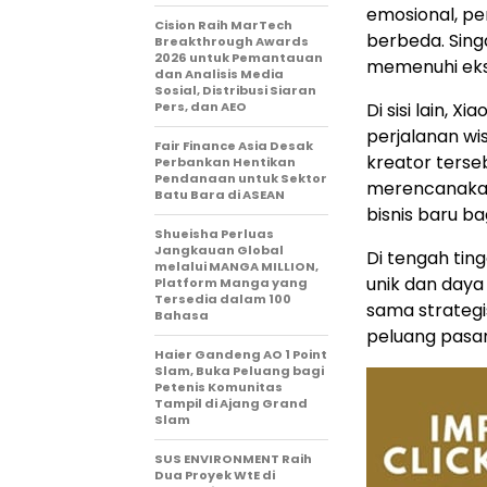
emosional, p
Cision Raih MarTech
berbeda. Sing
Breakthrough Awards
2026 untuk Pemantauan
memenuhi eks
dan Analisis Media
Sosial, Distribusi Siaran
Pers, dan AEO
Di sisi lain, 
perjalanan wi
Fair Finance Asia Desak
kreator terse
Perbankan Hentikan
Pendanaan untuk Sektor
merencanakan
Batu Bara di ASEAN
bisnis baru bag
Shueisha Perluas
Jangkauan Global
Di tengah ti
melalui MANGA MILLION,
unik dan daya 
Platform Manga yang
Tersedia dalam 100
sama strateg
Bahasa
peluang pasar
Haier Gandeng AO 1 Point
Slam, Buka Peluang bagi
Petenis Komunitas
Tampil di Ajang Grand
Slam
SUS ENVIRONMENT Raih
Dua Proyek WtE di