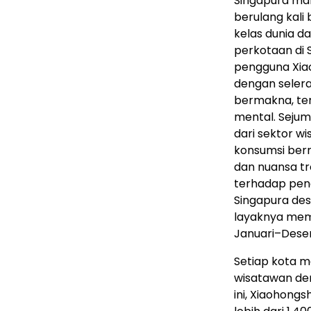
Singapura ma
berulang kali
kelas dunia d
perkotaan di 
pengguna Xiao
dengan seler
bermakna, te
mental. Sejum
dari sektor 
konsumsi bern
dan nuansa tr
terhadap pen
Singapura des
layaknya me
Januari–Dese
Setiap kota m
wisatawan den
ini, Xiaohong