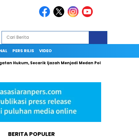
NAL
PERS RILIS
VIDEO
, Secarik Ijazah Menjadi Medan Politik yang Absurd
Guber
BERITA POPULER