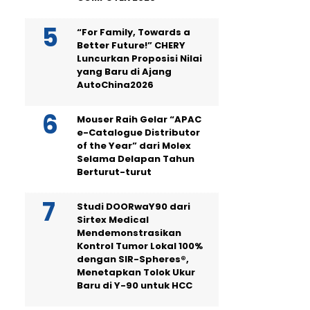
“For Family, Towards a
Better Future!” CHERY
Luncurkan Proposisi Nilai
yang Baru di Ajang
AutoChina2026
Mouser Raih Gelar “APAC
e-Catalogue Distributor
of the Year” dari Molex
Selama Delapan Tahun
Berturut-turut
Studi DOORwaY90 dari
Sirtex Medical
Mendemonstrasikan
Kontrol Tumor Lokal 100%
dengan SIR-Spheres®,
Menetapkan Tolok Ukur
Baru di Y-90 untuk HCC