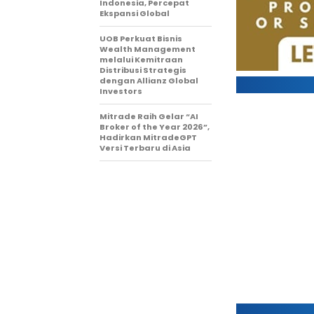
Indonesia, Percepat
Ekspansi Global
UOB Perkuat Bisnis
Wealth Management
melalui Kemitraan
Distribusi Strategis
dengan Allianz Global
Investors
Mitrade Raih Gelar “AI
Broker of the Year 2026”,
Hadirkan MitradeGPT
Versi Terbaru di Asia