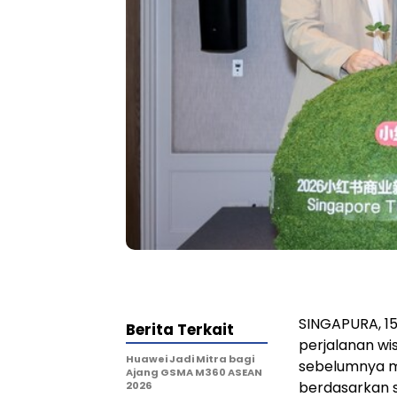
SINGAPURA, 15
Berita Terkait
perjalanan wis
Huawei Jadi Mitra bagi
sebelumnya m
Ajang GSMA M360 ASEAN
berdasarkan s
2026