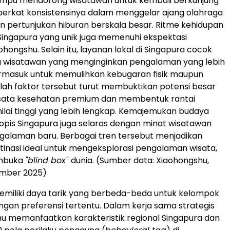
mpu mendorong wisatawan untuk kembali berkunjung
 berkat konsistensinya dalam menggelar ajang olahraga
an pertunjukan hiburan berskala besar. Ritme kehidupan
Singapura yang unik juga memenuhi ekspektasi
hongshu. Selain itu, layanan lokal di Singapura cocok
a wisatawan yang menginginkan pengalaman yang lebih
rmasuk untuk memulihkan kebugaran fisik maupun
lah faktor tersebut turut membuktikan potensi besar
wisata kesehatan premium dan membentuk rantai
ilai tinggi yang lebih lengkap. Kemajemukan budaya
opis Singapura juga selaras dengan minat wisatawan
galaman baru. Berbagai tren tersebut menjadikan
tinasi ideal untuk mengeksplorasi pengalaman wisata,
mbuka
"blind box"
dunia. (Sumber data: Xiaohongshu,
mber 2025)
emiliki daya tarik yang berbeda-beda untuk kelompok
gan preferensi tertentu. Dalam kerja sama strategis
shu memanfaatkan karakteristik regional Singapura dan