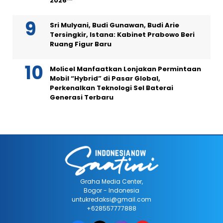
2026™
Sri Mulyani, Budi Gunawan, Budi Arie
Tersingkir, Istana: Kabinet Prabowo Beri
Ruang Figur Baru
Molicel Manfaatkan Lonjakan Permintaan
Mobil “Hybrid” di Pasar Global,
Perkenalkan Teknologi Sel Baterai
Generasi Terbaru
Graha Media Center,
Bogor - Indonesia
untukredaksi@gmail.com
+628557777888