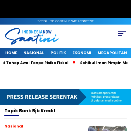
SCROLL TO CONTINUE WITH CONTENT
HOME
NASIONAL
POLITIK
EKONOMI
MEGAPOLITAN
 Tahap Awal Tanpa Risiko Fiskal
Sohibul Iman Pimpin Majel
Topik
Bank Bjb Kredit
Nasional