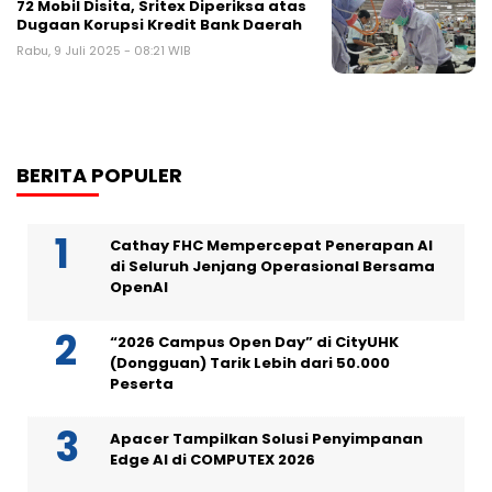
72 Mobil Disita, Sritex Diperiksa atas
Dugaan Korupsi Kredit Bank Daerah
Rabu, 9 Juli 2025 - 08:21 WIB
BERITA POPULER
Cathay FHC Mempercepat Penerapan AI
di Seluruh Jenjang Operasional Bersama
OpenAI
“2026 Campus Open Day” di CityUHK
(Dongguan) Tarik Lebih dari 50.000
Peserta
Apacer Tampilkan Solusi Penyimpanan
Edge AI di COMPUTEX 2026