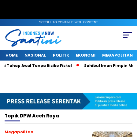
SCROLL TO CONTINUE WITH CONTENT
HOME
NASIONAL
POLITIK
EKONOMI
MEGAPOLITAN
i Tahap Awal Tanpa Risiko Fiskal
Sohibul Iman Pimpin Majel
Topik
DPW Aceh Raya
Megapolitan