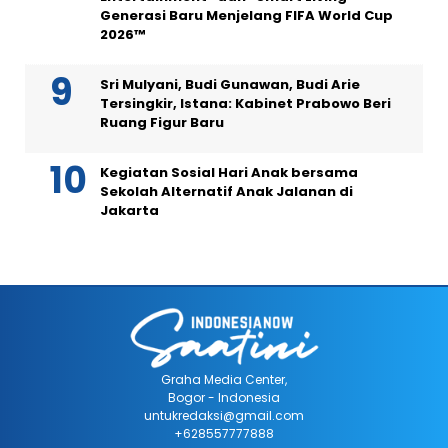
Generasi Baru Menjelang FIFA World Cup
2026™
Sri Mulyani, Budi Gunawan, Budi Arie
Tersingkir, Istana: Kabinet Prabowo Beri
Ruang Figur Baru
Kegiatan Sosial Hari Anak bersama
Sekolah Alternatif Anak Jalanan di
Jakarta
Graha Media Center,
Bogor - Indonesia
untukredaksi@gmail.com
+628557777888