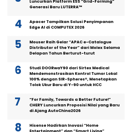
Luncurkan Platform ESS “Grid-Forming”
Generasi Baru LUTERRA™
Apacer Tampilkan Solusi Penyimpanan
Edge AI di COMPUTEX 2026
Mouser Raih Gelar “APAC e-Catalogue
Distributor of the Year” dari Molex Selama
Delapan Tahun Berturut-turut
Studi DOORwaY90 dari Sirtex Medical
Mendemonstrasikan Kontrol Tumor Lokal
100% dengan SIR-Spheres®, Menetapkan
Tolok Ukur Baru di Y-90 untuk HCC
“For Family, Towards a Better Future!”
CHERY Luncurkan Proposisi Nilai yang Baru
di Ajang AutoChina2026
Hisense Hadirkan Inovasi “Home
Entertainment” dan “Smart Living”