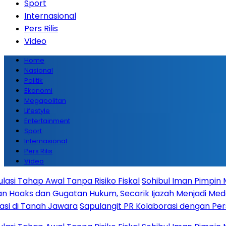
Sport
Internasional
Pers Rilis
Video
Home
Nasional
Politik
Ekonomi
Megapolitan
Lifestyle
Entertainment
Sport
Internasional
Pers Rilis
Video
 Tahap Awal Tanpa Risiko Fiskal
Sohibul Iman Pimpin Maje
oaks dan Gugatan Hukum, Secarik Ijazah Menjadi Medan P
 di Tanah Jawara
Sapulangit PR Kolaborasi dengan Persri