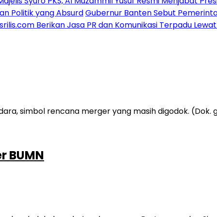
lis Syuro PKS, Al Muzammil Yusuf Resmi Menjabat Presiden
olitik yang Absurd
Gubernur Banten Sebut Pemerintah 
lis.com Berikan Jasa PR dan Komunikasi Terpadu Lewat Pr
er BUMN