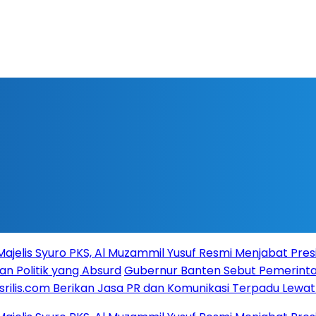
lis Syuro PKS, Al Muzammil Yusuf Resmi Menjabat Presiden
olitik yang Absurd
Gubernur Banten Sebut Pemerintah 
lis.com Berikan Jasa PR dan Komunikasi Terpadu Lewat Pr