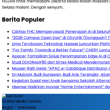
HUJAN rintik membasahi Jakarta ketika Rosan Roeslan
Selasa malam. Dengan senyum…
Berita Populer
Cathay FHC Mempercepat Penerapan AI di Seluru
“2026 Campus Open Day” di CityUHK (Dongguan) Tar
Lima Terobosan Teknologi: Huawei Luncurkan Plat
“For Family, Towards a Better Future!” CHERY Luncu
Apacer Tampilkan Solusi Penyimpanan Edge AI di
Studi DOORwaY90 dari Sirtex Medical Mendemonstr
Mouser Raih Gelar “APAC e-Catalogue Distributor 
Sri Mulyani, Budi Gunawan, Budi Arie Tersingkir, Ist
Kegiatan Sosial Hari Anak bersama Sekolah Alterna
Hisense Hadirkan Inovasi “Home Entertainment” da
Graha Media Center,
Bogor - Indonesia