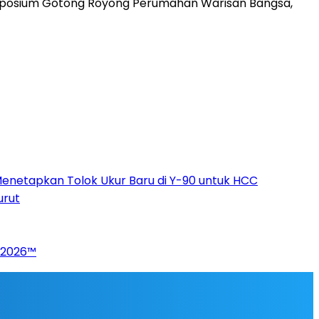
imposium Gotong Royong Perumahan Warisan Bangsa,
Menetapkan Tolok Ukur Baru di Y-90 untuk HCC
urut
p 2026™