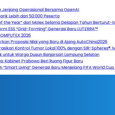
h Jenjang Operasional Bersama OpenAI
ik Lebih dari 50.000 Peserta
of the Year” dari Molex Selama Delapan Tahun Berturut-t
form ESS “Grid-Forming” Generasi Baru LUTERRA™
 COMPUTEX 2026
rkan Proposisi Nilai yang Baru di Ajang AutoChina2026
asikan Kontrol Tumor Lokal 100% dengan SIR-Spheres®, 
ak untuk Warga Dusun Banjarsari Lampung Selatan
ana: Kabinet Prabowo Beri Ruang Figur Baru
n “Smart Living” Generasi Baru Menjelang FIFA World Cu