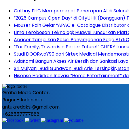
Cathay FHC Mempercepat Penerapan AI di Seluru
“2026 Campus Open Day” di CityUHK (Dongguan) Tar
Mouser Raih Gelar “APAC e-Catalogue Distributor 
Lima Terobosan Teknologi: Huawei Luncurkan Plat
Apacer Tampilkan Solusi Penyimpanan Edge AI di
“For Family, Towards a Better Future!” CHERY Luncu
Studi DOORwaY90 dari Sirtex Medical Mendemonstr
AdaKami Bangun Akses Air Bersih dan Sanitasi Lay
Sri Mulyani, Budi Gunawan, Budi Arie Tersingkir, Ist
Hisense Hadirkan Inovasi “Home Entertainment” da
Graha Media Center,
Bogor - Indonesia
untukredaksi@gmail.com
+628557777888