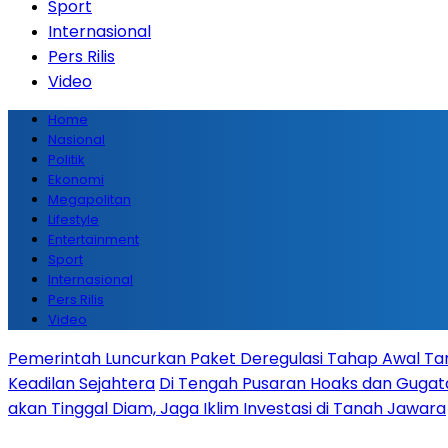
Sport
Internasional
Pers Rilis
Video
Home
Nasional
Politik
Ekonomi
Megapolitan
Lifestyle
Entertainment
Sport
Internasional
Pers Rilis
Video
Pemerintah Luncurkan Paket Deregulasi Tahap Awal Tanp
Keadilan Sejahtera
Di Tengah Pusaran Hoaks dan Gugata
akan Tinggal Diam, Jaga Iklim Investasi di Tanah Jawara