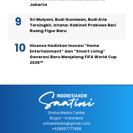
Jakarta
Sri Mulyani, Budi Gunawan, Budi Arie
Tersingkir, Istana: Kabinet Prabowo Beri
Ruang Figur Baru
Hisense Hadirkan Inovasi “Home
Entertainment” dan “Smart Living”
Generasi Baru Menjelang FIFA World Cup
2026™
Graha Media Center,
Bogor - Indonesia
untukredaksi@gmail.com
+628557777888