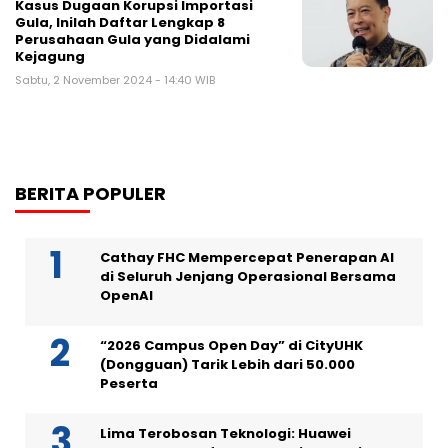
Kasus Dugaan Korupsi Importasi
Gula, Inilah Daftar Lengkap 8
Perusahaan Gula yang Didalami
Kejagung
Sabtu, 2 November 2024 - 14:40 WIB
BERITA POPULER
Cathay FHC Mempercepat Penerapan AI
di Seluruh Jenjang Operasional Bersama
OpenAI
“2026 Campus Open Day” di CityUHK
(Dongguan) Tarik Lebih dari 50.000
Peserta
Lima Terobosan Teknologi: Huawei