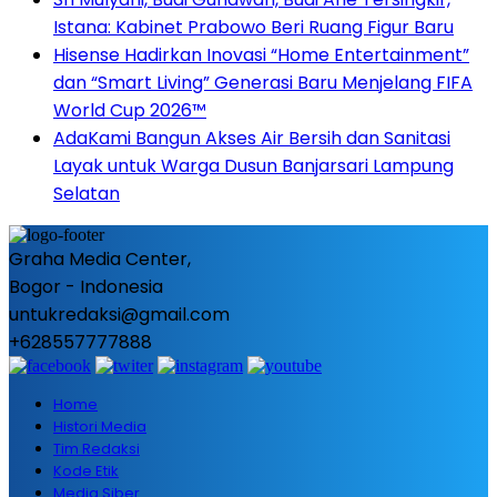
Istana: Kabinet Prabowo Beri Ruang Figur Baru
Hisense Hadirkan Inovasi “Home Entertainment”
dan “Smart Living” Generasi Baru Menjelang FIFA
World Cup 2026™
AdaKami Bangun Akses Air Bersih dan Sanitasi
Layak untuk Warga Dusun Banjarsari Lampung
Selatan
Graha Media Center,
Bogor - Indonesia
untukredaksi@gmail.com
+628557777888
Home
Histori Media
Tim Redaksi
Kode Etik
Media Siber