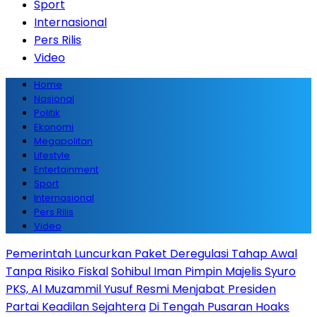
Sport
Internasional
Pers Rilis
Video
Home
Nasional
Politik
Ekonomi
Megapolitan
Lifestyle
Entertainment
Sport
Internasional
Pers Rilis
Video
Pemerintah Luncurkan Paket Deregulasi Tahap Awal
Tanpa Risiko Fiskal
Sohibul Iman Pimpin Majelis Syuro
PKS, Al Muzammil Yusuf Resmi Menjabat Presiden
Partai Keadilan Sejahtera
Di Tengah Pusaran Hoaks