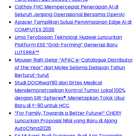
Cathay FHC Mempercepat Penerapan AI di
Seluruh Jenjang Operasional Bersama OpenAI
Apacer Tampilkan Solusi Penyimpanan Edge AI di
COMPUTEX 2026
Lima Terobosan Teknologi: Huawei Luncurkan
Platform ESS “Grid-Forming” Generasi Baru
LUTERRA™
Mouser Raih Gelar “APAC e-Catalogue Distributor
of the Year” dari Molex Selama Delapan Tahun
Berturut-turut
Studi DOORwaY90 dari Sirtex Medical
Mendemonstrasikan Kontrol Tumor Lokal 100%
dengan SIR-Spheres®, Menetapkan Tolok Ukur
Baru di Y-90 untuk HCC
“For Family, Towards a Better Future!” CHERY
Luncurkan Proposisi Nilai yang Baru di Ajang
AutoChina2026
Sri Mulyani, Budi Gunawan, Budi Arie Tersingkir,