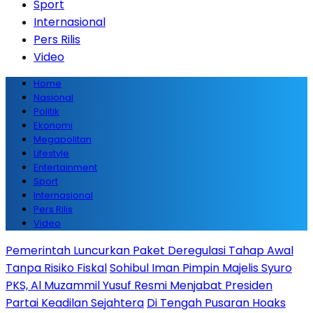
Sport
Internasional
Pers Rilis
Video
Home
Nasional
Politik
Ekonomi
Megapolitan
Lifestyle
Entertainment
Sport
Internasional
Pers Rilis
Video
Pemerintah Luncurkan Paket Deregulasi Tahap Awal
Tanpa Risiko Fiskal
Sohibul Iman Pimpin Majelis Syuro
PKS, Al Muzammil Yusuf Resmi Menjabat Presiden
Partai Keadilan Sejahtera
Di Tengah Pusaran Hoaks