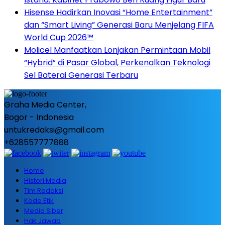
Hisense Hadirkan Inovasi “Home Entertainment”
dan “Smart Living” Generasi Baru Menjelang FIFA
World Cup 2026™
Molicel Manfaatkan Lonjakan Permintaan Mobil
“Hybrid” di Pasar Global, Perkenalkan Teknologi
Sel Baterai Generasi Terbaru
Graha Media Center,
Bogor - Indonesia
untukredaksi@gmail.com
+628557777888
Home
Histori Media
Tim Redaksi
Kode Etik
Media Siber
Hak Jawab