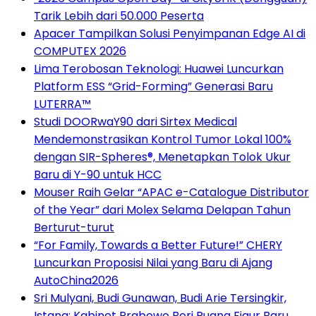
Tarik Lebih dari 50.000 Peserta
Apacer Tampilkan Solusi Penyimpanan Edge AI di
COMPUTEX 2026
Lima Terobosan Teknologi: Huawei Luncurkan
Platform ESS “Grid-Forming” Generasi Baru
LUTERRA™
Studi DOORwaY90 dari Sirtex Medical
Mendemonstrasikan Kontrol Tumor Lokal 100%
dengan SIR-Spheres®, Menetapkan Tolok Ukur
Baru di Y-90 untuk HCC
Mouser Raih Gelar “APAC e-Catalogue Distributor
of the Year” dari Molex Selama Delapan Tahun
Berturut-turut
“For Family, Towards a Better Future!” CHERY
Luncurkan Proposisi Nilai yang Baru di Ajang
AutoChina2026
Sri Mulyani, Budi Gunawan, Budi Arie Tersingkir,
Istana: Kabinet Prabowo Beri Ruang Figur Baru