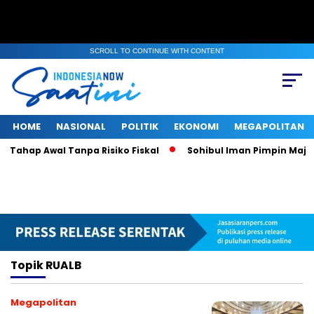
SCROLL TO CONTINUE WITH CONTENT
HOME
NASIONAL
POLITIK
EKONOMI
MEGAPOLITAN
 Tahap Awal Tanpa Risiko Fiskal
Sohibul Iman Pimpin Majeli
Topik
RUALB
Megapolitan