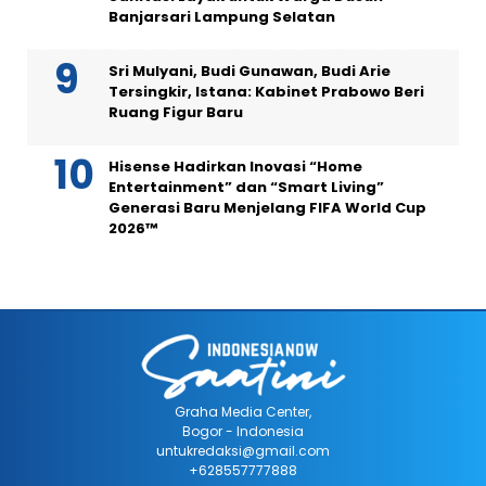
Banjarsari Lampung Selatan
Sri Mulyani, Budi Gunawan, Budi Arie
Tersingkir, Istana: Kabinet Prabowo Beri
Ruang Figur Baru
Hisense Hadirkan Inovasi “Home
Entertainment” dan “Smart Living”
Generasi Baru Menjelang FIFA World Cup
2026™
Graha Media Center,
Bogor - Indonesia
untukredaksi@gmail.com
+628557777888