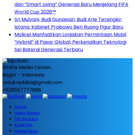
dan “Smart Living” Generasi Baru Menjelang FIFA
World Cup 2026™
Sri Mulyani, Budi Gunawan, Budi Arie Tersingkir,
Istana: Kabinet Prabowo Beri Ruang Figur Baru
Molicel Manfaatkan Lonjakan Permintaan Mobil
“Hybrid” di Pasar Global, Perkenalkan Teknologi
Sel Baterai Generasi Terbaru
Graha Media Center,
Bogor - Indonesia
untukredaksi@gmail.com
+628557777888
Home
Histori Media
Tim Redaksi
Kode Etik
Media Siber