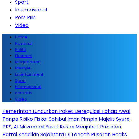
Sport
Internasional
Pers Rilis
Video
Home
Nasional
Politik
Ekonomi
Megapolitan
Lifestyle
Entertainment
Sport
Internasional
Pers Rilis
Video
Pemerintah Luncurkan Paket Deregulasi Tahap Awal
Tanpa Risiko Fiskal
Sohibul Iman Pimpin Majelis Syuro
PKS, Al Muzammil Yusuf Resmi Menjabat Presiden
Partai Keadilan Sejahtera
Di Tengah Pusaran Hoaks