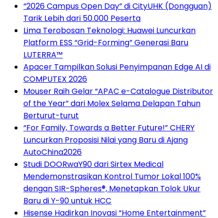
“2026 Campus Open Day” di CityUHK (Dongguan)
Tarik Lebih dari 50.000 Peserta
Lima Terobosan Teknologi: Huawei Luncurkan
Platform ESS “Grid-Forming” Generasi Baru
LUTERRA™
Apacer Tampilkan Solusi Penyimpanan Edge AI di
COMPUTEX 2026
Mouser Raih Gelar “APAC e-Catalogue Distributor
of the Year” dari Molex Selama Delapan Tahun
Berturut-turut
“For Family, Towards a Better Future!” CHERY
Luncurkan Proposisi Nilai yang Baru di Ajang
AutoChina2026
Studi DOORwaY90 dari Sirtex Medical
Mendemonstrasikan Kontrol Tumor Lokal 100%
dengan SIR-Spheres®, Menetapkan Tolok Ukur
Baru di Y-90 untuk HCC
Hisense Hadirkan Inovasi “Home Entertainment”