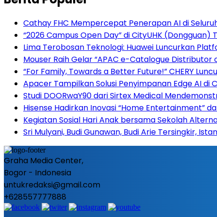
Cathay FHC Mempercepat Penerapan AI di Seluru
“2026 Campus Open Day” di CityUHK (Dongguan) Tar
Lima Terobosan Teknologi: Huawei Luncurkan Plat
Mouser Raih Gelar “APAC e-Catalogue Distributor 
“For Family, Towards a Better Future!” CHERY Luncu
Apacer Tampilkan Solusi Penyimpanan Edge AI di
Studi DOORwaY90 dari Sirtex Medical Mendemonstr
Hisense Hadirkan Inovasi “Home Entertainment” da
Kegiatan Sosial Hari Anak bersama Sekolah Alterna
Sri Mulyani, Budi Gunawan, Budi Arie Tersingkir, Ist
Graha Media Center,
Bogor - Indonesia
untukredaksi@gmail.com
+628557777888