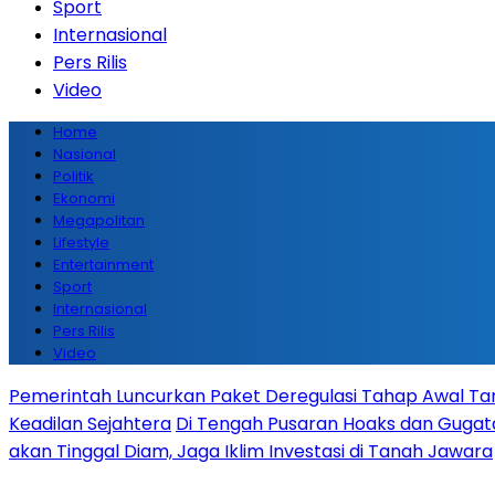
Sport
Internasional
Pers Rilis
Video
Home
Nasional
Politik
Ekonomi
Megapolitan
Lifestyle
Entertainment
Sport
Internasional
Pers Rilis
Video
Pemerintah Luncurkan Paket Deregulasi Tahap Awal Tanp
Keadilan Sejahtera
Di Tengah Pusaran Hoaks dan Gugata
akan Tinggal Diam, Jaga Iklim Investasi di Tanah Jawara