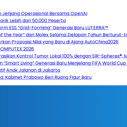
h Jenjang Operasional Bersama OpenAI
ik Lebih dari 50.000 Peserta
form ESS “Grid-Forming” Generasi Baru LUTERRA™
of the Year” dari Molex Selama Delapan Tahun Berturut-t
rkan Proposisi Nilai yang Baru di Ajang AutoChina2026
 COMPUTEX 2026
asikan Kontrol Tumor Lokal 100% dengan SIR-Spheres®, 
n “Smart Living” Generasi Baru Menjelang FIFA World Cu
tif Anak Jalanan di Jakarta
ana: Kabinet Prabowo Beri Ruang Figur Baru