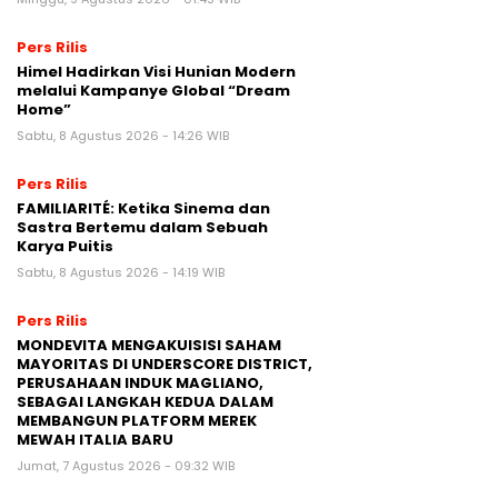
Pers Rilis
Himel Hadirkan Visi Hunian Modern
melalui Kampanye Global “Dream
Home”
Sabtu, 8 Agustus 2026 - 14:26 WIB
Pers Rilis
FAMILIARITÉ: Ketika Sinema dan
Sastra Bertemu dalam Sebuah
Karya Puitis
Sabtu, 8 Agustus 2026 - 14:19 WIB
Pers Rilis
MONDEVITA MENGAKUISISI SAHAM
MAYORITAS DI UNDERSCORE DISTRICT,
PERUSAHAAN INDUK MAGLIANO,
SEBAGAI LANGKAH KEDUA DALAM
MEMBANGUN PLATFORM MEREK
MEWAH ITALIA BARU
Jumat, 7 Agustus 2026 - 09:32 WIB