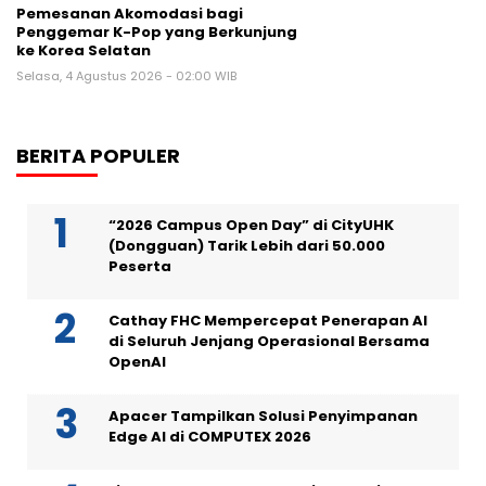
Pemesanan Akomodasi bagi
Penggemar K-Pop yang Berkunjung
ke Korea Selatan
Selasa, 4 Agustus 2026 - 02:00 WIB
BERITA POPULER
“2026 Campus Open Day” di CityUHK
(Dongguan) Tarik Lebih dari 50.000
Peserta
Cathay FHC Mempercepat Penerapan AI
di Seluruh Jenjang Operasional Bersama
OpenAI
Apacer Tampilkan Solusi Penyimpanan
Edge AI di COMPUTEX 2026