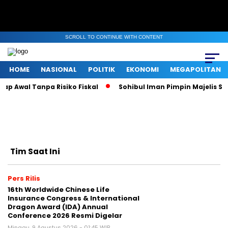
SCROLL TO CONTINUE WITH CONTENT
HOME
NASIONAL
POLITIK
EKONOMI
MEGAPOLITAN
Awal Tanpa Risiko Fiskal
Sohibul Iman Pimpin Majelis Syur
Tim Saat Ini
Pers Rilis
16th Worldwide Chinese Life
Insurance Congress & International
Dragon Award (IDA) Annual
Conference 2026 Resmi Digelar
Minggu, 9 Agustus 2026 - 01:45 WIB