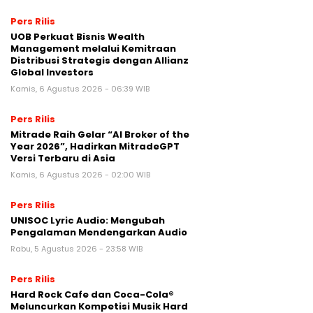
Pers Rilis
UOB Perkuat Bisnis Wealth
Management melalui Kemitraan
Distribusi Strategis dengan Allianz
Global Investors
Kamis, 6 Agustus 2026 - 06:39 WIB
Pers Rilis
Mitrade Raih Gelar “AI Broker of the
Year 2026”, Hadirkan MitradeGPT
Versi Terbaru di Asia
Kamis, 6 Agustus 2026 - 02:00 WIB
Pers Rilis
UNISOC Lyric Audio: Mengubah
Pengalaman Mendengarkan Audio
Rabu, 5 Agustus 2026 - 23:58 WIB
Pers Rilis
Hard Rock Cafe dan Coca-Cola®
Meluncurkan Kompetisi Musik Hard