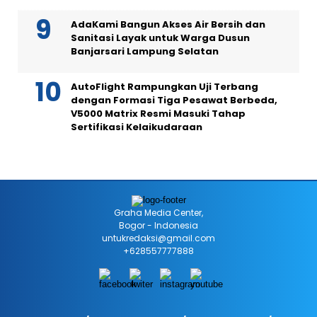
AdaKami Bangun Akses Air Bersih dan
Sanitasi Layak untuk Warga Dusun
Banjarsari Lampung Selatan
AutoFlight Rampungkan Uji Terbang
dengan Formasi Tiga Pesawat Berbeda,
V5000 Matrix Resmi Masuki Tahap
Sertifikasi Kelaikudaraan
Graha Media Center,
Bogor - Indonesia
untukredaksi@gmail.com
+628557777888