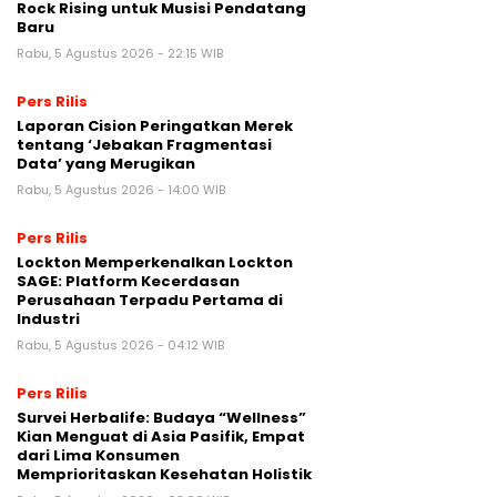
Rock Rising untuk Musisi Pendatang
Baru
Rabu, 5 Agustus 2026 - 22:15 WIB
Pers Rilis
Laporan Cision Peringatkan Merek
tentang ‘Jebakan Fragmentasi
Data’ yang Merugikan
Rabu, 5 Agustus 2026 - 14:00 WIB
Pers Rilis
Lockton Memperkenalkan Lockton
SAGE: Platform Kecerdasan
Perusahaan Terpadu Pertama di
Industri
Rabu, 5 Agustus 2026 - 04:12 WIB
Pers Rilis
Survei Herbalife: Budaya “Wellness”
Kian Menguat di Asia Pasifik, Empat
dari Lima Konsumen
Memprioritaskan Kesehatan Holistik