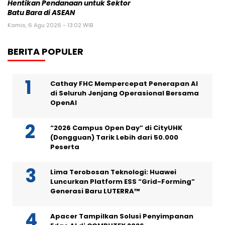
Hentikan Pendanaan untuk Sektor
Batu Bara di ASEAN
Kamis, 6 Agu 2026 - 13:02 WIB
BERITA POPULER
Cathay FHC Mempercepat Penerapan AI
di Seluruh Jenjang Operasional Bersama
OpenAI
“2026 Campus Open Day” di CityUHK
(Dongguan) Tarik Lebih dari 50.000
Peserta
Lima Terobosan Teknologi: Huawei
Luncurkan Platform ESS “Grid-Forming”
Generasi Baru LUTERRA™
Apacer Tampilkan Solusi Penyimpanan