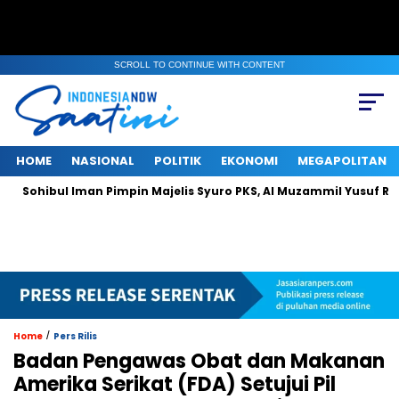
SCROLL TO CONTINUE WITH CONTENT
HOME
NASIONAL
POLITIK
EKONOMI
MEGAPOLITAN
bul Iman Pimpin Majelis Syuro PKS, Al Muzammil Yusuf Resmi Menj
/
Home
Pers Rilis
Badan Pengawas Obat dan Makanan
Amerika Serikat (FDA) Setujui Pil