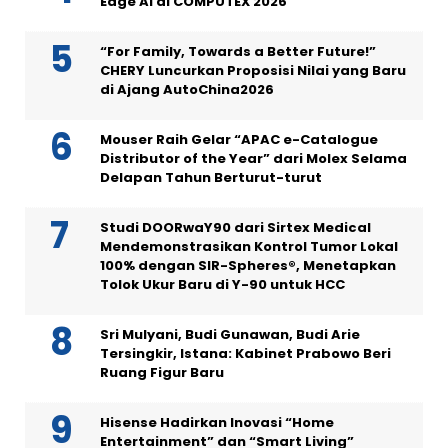
Edge AI di COMPUTEX 2026
“For Family, Towards a Better Future!”
CHERY Luncurkan Proposisi Nilai yang Baru
di Ajang AutoChina2026
Mouser Raih Gelar “APAC e-Catalogue
Distributor of the Year” dari Molex Selama
Delapan Tahun Berturut-turut
Studi DOORwaY90 dari Sirtex Medical
Mendemonstrasikan Kontrol Tumor Lokal
100% dengan SIR-Spheres®, Menetapkan
Tolok Ukur Baru di Y-90 untuk HCC
Sri Mulyani, Budi Gunawan, Budi Arie
Tersingkir, Istana: Kabinet Prabowo Beri
Ruang Figur Baru
Hisense Hadirkan Inovasi “Home
Entertainment” dan “Smart Living”