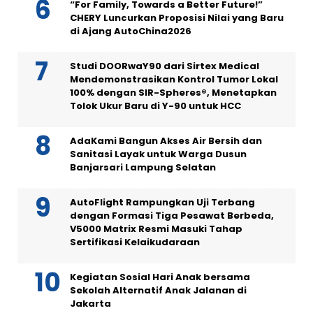
“For Family, Towards a Better Future!”
CHERY Luncurkan Proposisi Nilai yang Baru
di Ajang AutoChina2026
Studi DOORwaY90 dari Sirtex Medical
Mendemonstrasikan Kontrol Tumor Lokal
100% dengan SIR-Spheres®, Menetapkan
Tolok Ukur Baru di Y-90 untuk HCC
AdaKami Bangun Akses Air Bersih dan
Sanitasi Layak untuk Warga Dusun
Banjarsari Lampung Selatan
AutoFlight Rampungkan Uji Terbang
dengan Formasi Tiga Pesawat Berbeda,
V5000 Matrix Resmi Masuki Tahap
Sertifikasi Kelaikudaraan
Kegiatan Sosial Hari Anak bersama
Sekolah Alternatif Anak Jalanan di
Jakarta