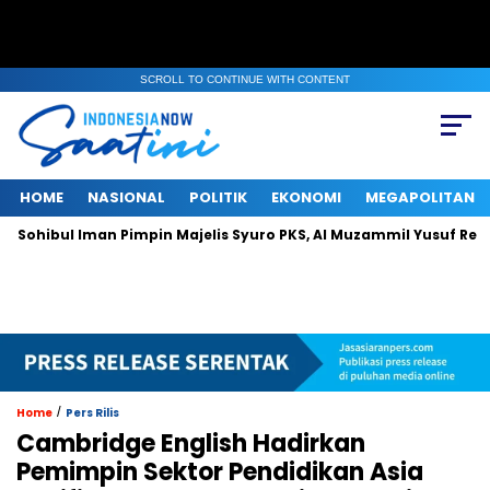
SCROLL TO CONTINUE WITH CONTENT
HOME
NASIONAL
POLITIK
EKONOMI
MEGAPOLITAN
l Iman Pimpin Majelis Syuro PKS, Al Muzammil Yusuf Resmi Menjab
/
Home
Pers Rilis
Cambridge English Hadirkan
Pemimpin Sektor Pendidikan Asia