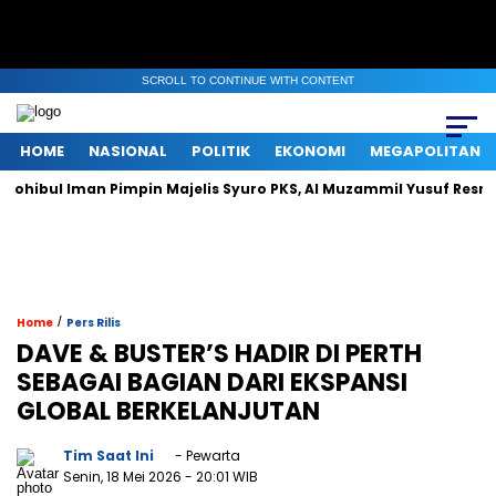
SCROLL TO CONTINUE WITH CONTENT
HOME
NASIONAL
POLITIK
EKONOMI
MEGAPOLITAN
 Iman Pimpin Majelis Syuro PKS, Al Muzammil Yusuf Resmi Menjaba
/
Home
Pers Rilis
DAVE & BUSTER’S HADIR DI PERTH
SEBAGAI BAGIAN DARI EKSPANSI
GLOBAL BERKELANJUTAN
Tim Saat Ini
- Pewarta
Senin, 18 Mei 2026
- 20:01 WIB