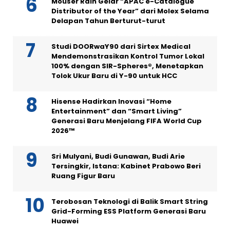
Mouser Raih Gelar “APAC e-Catalogue
Distributor of the Year” dari Molex Selama
Delapan Tahun Berturut-turut
Studi DOORwaY90 dari Sirtex Medical
Mendemonstrasikan Kontrol Tumor Lokal
100% dengan SIR-Spheres®, Menetapkan
Tolok Ukur Baru di Y-90 untuk HCC
Hisense Hadirkan Inovasi “Home
Entertainment” dan “Smart Living”
Generasi Baru Menjelang FIFA World Cup
2026™
Sri Mulyani, Budi Gunawan, Budi Arie
Tersingkir, Istana: Kabinet Prabowo Beri
Ruang Figur Baru
Terobosan Teknologi di Balik Smart String
Grid-Forming ESS Platform Generasi Baru
Huawei