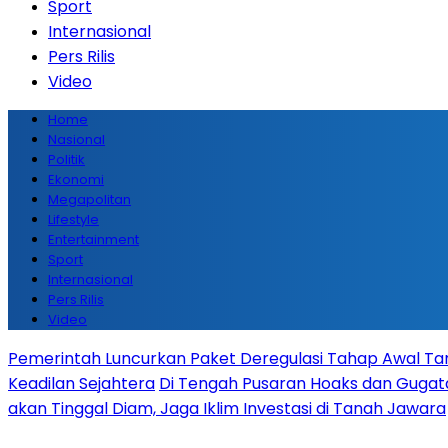
Sport
Internasional
Pers Rilis
Video
Home
Nasional
Politik
Ekonomi
Megapolitan
Lifestyle
Entertainment
Sport
Internasional
Pers Rilis
Video
Pemerintah Luncurkan Paket Deregulasi Tahap Awal Tanp
Keadilan Sejahtera
Di Tengah Pusaran Hoaks dan Gugata
akan Tinggal Diam, Jaga Iklim Investasi di Tanah Jawara