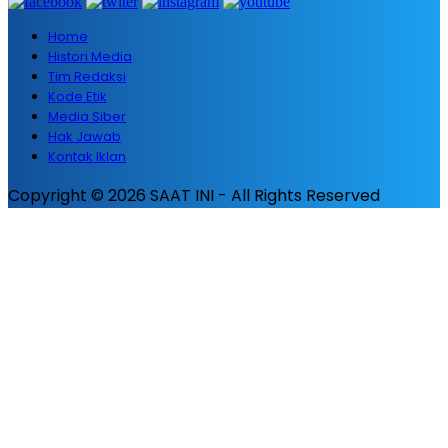
Home
Histori Media
Tim Redaksi
Kode Etik
Media Siber
Hak Jawab
Kontak Iklan
Copyright © 2026 SAAT INI - All Rights Reserved