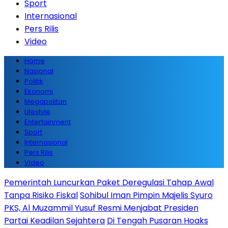
Sport
Internasional
Pers Rilis
Video
Home
Nasional
Politik
Ekonomi
Megapolitan
Lifestyle
Entertainment
Sport
Internasional
Pers Rilis
Video
Pemerintah Luncurkan Paket Deregulasi Tahap Awal
Tanpa Risiko Fiskal
Sohibul Iman Pimpin Majelis Syuro
PKS, Al Muzammil Yusuf Resmi Menjabat Presiden
Partai Keadilan Sejahtera
Di Tengah Pusaran Hoaks