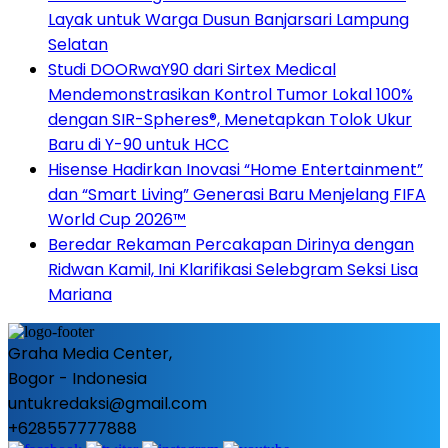
Layak untuk Warga Dusun Banjarsari Lampung
Selatan
Studi DOORwaY90 dari Sirtex Medical
Mendemonstrasikan Kontrol Tumor Lokal 100%
dengan SIR-Spheres®, Menetapkan Tolok Ukur
Baru di Y-90 untuk HCC
Hisense Hadirkan Inovasi “Home Entertainment”
dan “Smart Living” Generasi Baru Menjelang FIFA
World Cup 2026™
Beredar Rekaman Percakapan Dirinya dengan
Ridwan Kamil, Ini Klarifikasi Selebgram Seksi Lisa
Mariana
Graha Media Center,
Bogor - Indonesia
untukredaksi@gmail.com
+628557777888