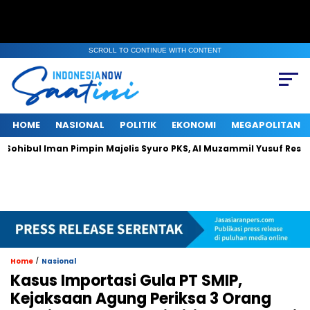
SCROLL TO CONTINUE WITH CONTENT
HOME
NASIONAL
POLITIK
EKONOMI
MEGAPOLITAN
 Iman Pimpin Majelis Syuro PKS, Al Muzammil Yusuf Resmi Menjaba
/
Home
Nasional
Kasus Importasi Gula PT SMIP,
Kejaksaan Agung Periksa 3 Orang