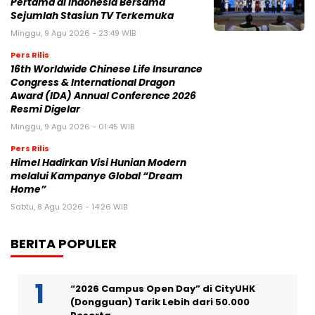
Pertama di Indonesia Bersama
Sejumlah Stasiun TV Terkemuka
Minggu, 9 Agu 2026 - 23:49 WIB
Pers Rilis
16th Worldwide Chinese Life Insurance
Congress & International Dragon
Award (IDA) Annual Conference 2026
Resmi Digelar
Minggu, 9 Agu 2026 - 01:45 WIB
Pers Rilis
Himel Hadirkan Visi Hunian Modern
melalui Kampanye Global “Dream
Home”
Sabtu, 8 Agu 2026 - 14:26 WIB
BERITA POPULER
“2026 Campus Open Day” di CityUHK
(Dongguan) Tarik Lebih dari 50.000