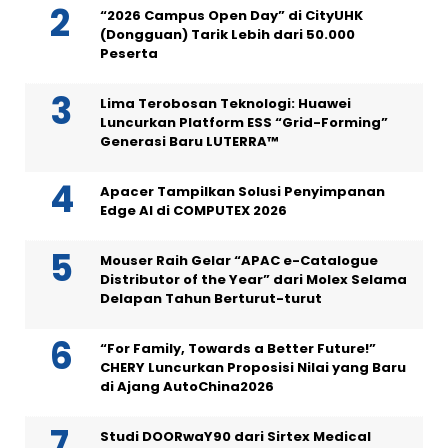
“2026 Campus Open Day” di CityUHK
(Dongguan) Tarik Lebih dari 50.000
Peserta
Lima Terobosan Teknologi: Huawei
Luncurkan Platform ESS “Grid-Forming”
Generasi Baru LUTERRA™
Apacer Tampilkan Solusi Penyimpanan
Edge AI di COMPUTEX 2026
Mouser Raih Gelar “APAC e-Catalogue
Distributor of the Year” dari Molex Selama
Delapan Tahun Berturut-turut
“For Family, Towards a Better Future!”
CHERY Luncurkan Proposisi Nilai yang Baru
di Ajang AutoChina2026
Studi DOORwaY90 dari Sirtex Medical