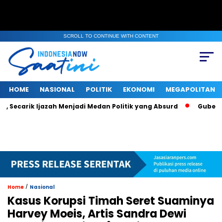
SCROLL TO CONTINUE WITH CONTENT
HOME
NASIONAL
POLITIK
EKONOMI
MEGAPOLITAN
k Ijazah Menjadi Medan Politik yang Absurd
Gubernur Bante
/
Home
Nasional
Kasus Korupsi Timah Seret Suaminya
Harvey Moeis, Artis Sandra Dewi