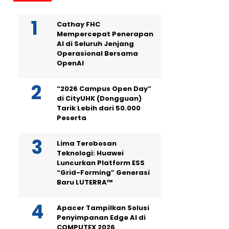
Cathay FHC
Mempercepat Penerapan
AI di Seluruh Jenjang
Operasional Bersama
OpenAI
“2026 Campus Open Day”
di CityUHK (Dongguan)
Tarik Lebih dari 50.000
Peserta
Lima Terobosan
Teknologi: Huawei
Luncurkan Platform ESS
“Grid-Forming” Generasi
Baru LUTERRA™
Apacer Tampilkan Solusi
Penyimpanan Edge AI di
COMPUTEX 2026