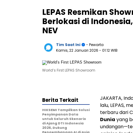
LEPAS Resmikan Show
Berlokasi di Indonesi
NEV
Tim Saat Ini
- Pewarta
Kamis, 22 Januari 2026
- 01:12 WIB
World’s First LEPAS Showroom
JAKARTA, Ind
Berita Terkait
lalu, LEPAS, m
HIKSEMI Tampilkan Solusi
terbaru dari
Penyimpanan Data
Dunia
yang be
untuk Seluruh Skenario
di Ajang DTI Indonesia
undangan—ter
2026, Dukung
Pengembangan AI di Asia