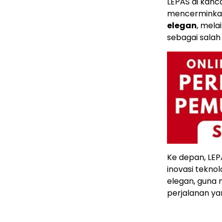
LEPAS di kanc
mencerminkan
elegan
, mel
sebagai salah 
Ke depan, LE
inovasi tekno
elegan, guna
perjalanan yan