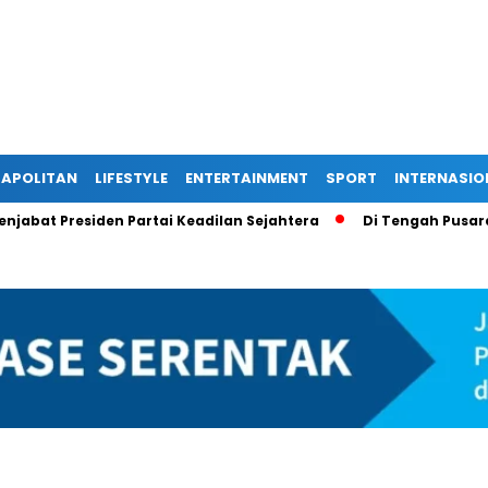
APOLITAN
LIFESTYLE
ENTERTAINMENT
SPORT
INTERNASIO
esiden Partai Keadilan Sejahtera
Di Tengah Pusaran Hoaks 