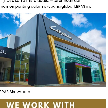
er
(KOL), serta mitra
dealer
—turut hadir dan
omen penting dalam ekspansi global LEPAS ini.
 LEPAS Showroom