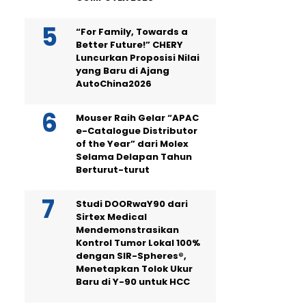
“For Family, Towards a
Better Future!” CHERY
Luncurkan Proposisi Nilai
yang Baru di Ajang
AutoChina2026
Mouser Raih Gelar “APAC
e-Catalogue Distributor
of the Year” dari Molex
Selama Delapan Tahun
Berturut-turut
Studi DOORwaY90 dari
Sirtex Medical
Mendemonstrasikan
Kontrol Tumor Lokal 100%
dengan SIR-Spheres®,
Menetapkan Tolok Ukur
Baru di Y-90 untuk HCC