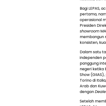
Bagi LEPAS, 
pertama, nam
operasional me
Presiden Dire
showroom
MAS
membangun me
konsisten, ku
Dalam satu ta
independen pa
panggung inte
negeri ketika 
Show (GIIAS),
Torino di Ital
Arab dan Kuwa
dengan
Deale
Setelah mem