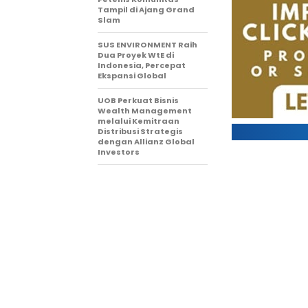
Tampil di Ajang Grand
Slam
SUS ENVIRONMENT Raih
Dua Proyek WtE di
Indonesia, Percepat
Ekspansi Global
UOB Perkuat Bisnis
Wealth Management
melalui Kemitraan
Distribusi Strategis
dengan Allianz Global
Investors