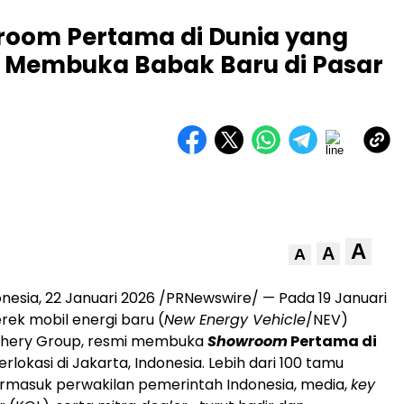
room Pertama di Dunia yang
a, Membuka Babak Baru di Pasar
A
A
A
onesia
,
22 Januari 2026
/PRNewswire/ — Pada 19 Januari
erek mobil energi baru (
New Energy Vehicle
/NEV)
 Chery Group, resmi membuka
Showroom
Pertama di
rlokasi di Jakarta, Indonesia. Lebih dari 100 tamu
masuk perwakilan pemerintah Indonesia, media,
key