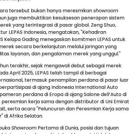
acara tersebut bukan hanya meresmikan
showroom
un juga membuktikan kesuksesan penerapan sistem
rek yang terintegrasi di pasar global. Zeng Shuo,
ktur LEPAS Indonesia, mengatakan, "Kehadiran
 Kelapa Gading menegaskan komitmen LEPAS untuk
rek secara berkelanjutan melalui jaringan yang
alitas layanan, dan pengalaman merek yang unggul."
hun terakhir, sejak mengawali debut sebagai merek
da April 2025, LEPAS telah tampil di berbagai
rnasional, termasuk penampilan perdana di pasar luar
berpartisipasi di ajang Indonesia International Auto
 pameran perdana di Eropa di ajang Salone dell’Auto di
ia, peresmian kerja sama dengan distributor di Uni Emirat
it, serta acara "Peluncuran dan Peresmian Kerja sama
r
" di Afrika Selatan.
buka
Showroom
Pertama di Dunia, posisi dan tujuan