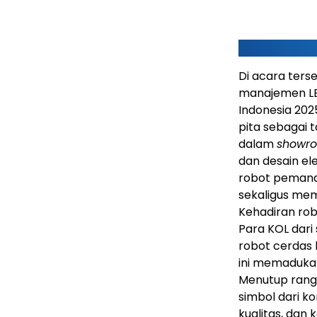
Di acara ters
manajemen LE
Indonesia 202
pita sebagai 
dalam
showr
dan desain el
robot peman
sekaligus me
Kehadiran rob
Para KOL dari
robot cerdas 
ini memadukan
Menutup rang
simbol dari k
kualitas, dan 