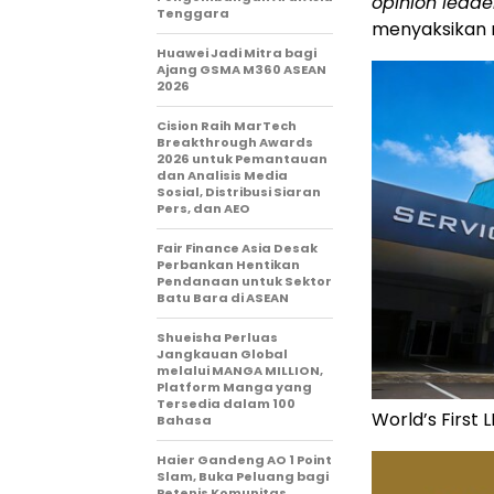
opinion lead
Tenggara
menyaksikan m
Huawei Jadi Mitra bagi
Ajang GSMA M360 ASEAN
2026
Cision Raih MarTech
Breakthrough Awards
2026 untuk Pemantauan
dan Analisis Media
Sosial, Distribusi Siaran
Pers, dan AEO
Fair Finance Asia Desak
Perbankan Hentikan
Pendanaan untuk Sektor
Batu Bara di ASEAN
Shueisha Perluas
Jangkauan Global
melalui MANGA MILLION,
Platform Manga yang
Tersedia dalam 100
World’s First
Bahasa
Haier Gandeng AO 1 Point
Slam, Buka Peluang bagi
Petenis Komunitas