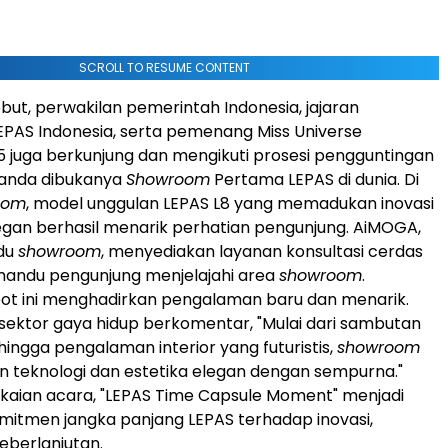
SCROLL TO RESUME CONTENT
ebut, perwakilan pemerintah Indonesia, jajaran
PAS Indonesia, serta pemenang Miss Universe
5 juga berkunjung dan mengikuti prosesi pengguntingan
tanda dibukanya
Showroom
Pertama LEPAS di dunia. Di
oom
, model unggulan LEPAS L8 yang memadukan inovasi
egan berhasil menarik perhatian pengunjung. AiMOGA,
du
showroom
, menyediakan layanan konsultasi cerdas
mandu pengunjung menjelajahi area
showroom
.
ot ini menghadirkan pengalaman baru dan menarik.
 sektor gaya hidup berkomentar, "Mulai dari sambutan
hingga pengalaman interior yang futuristis,
showroom
 teknologi dan estetika elegan dengan sempurna."
kaian acara, "LEPAS Time Capsule Moment" menjadi
omitmen jangka panjang LEPAS terhadap inovasi,
keberlanjutan.