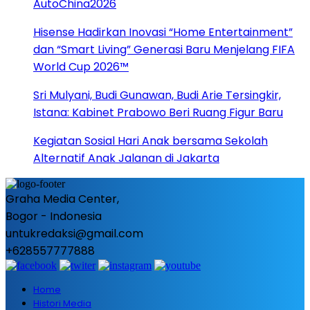
AutoChina2026
Hisense Hadirkan Inovasi “Home Entertainment”
dan “Smart Living” Generasi Baru Menjelang FIFA
World Cup 2026™
Sri Mulyani, Budi Gunawan, Budi Arie Tersingkir,
Istana: Kabinet Prabowo Beri Ruang Figur Baru
Kegiatan Sosial Hari Anak bersama Sekolah
Alternatif Anak Jalanan di Jakarta
Graha Media Center,
Bogor - Indonesia
untukredaksi@gmail.com
+628557777888
Home
Histori Media