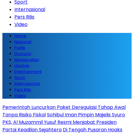
Sport
Internasional
Pers Rilis
Video
Home
Nasional
Politik
Ekonomi
Megapolitan
Lifestyle
Entertainment
Sport
Internasional
Pers Rilis
Video
Pemerintah Luncurkan Paket Deregulasi Tahap Awal
Tanpa Risiko Fiskal
Sohibul Iman Pimpin Majelis Syuro
PKS, Al Muzammil Yusuf Resmi Menjabat Presiden
Partai Keadilan Sejahtera
Di Tengah Pusaran Hoaks