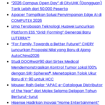
“2026 Campus Open Day” di CityUHK (Dongguan)
Tarik Lebih dari 50.000 Peserta
Apacer Tampilkan Solusi Penyimpanan Edge AI di
COMPUTEX 2026
Lima Terobosan Teknologi: Huawei Luncurkan
Platform ESS “Grid-Forming” Generasi Baru
LUTERRA™
“For Family, Towards a Better Future!” CHERY
Luncurkan Proposisi Nilai yang Baru di Ajang
AutoChina2026
Studi DOORwaY90 dari Sirtex Medical
Mendemonstrasikan Kontrol Tumor Lokal 100%
dengan SIR-Spheres®, Menetapkan Tolok Ukur
Baru di Y-90 untuk HCC
Mouser Raih Gelar “APAC e-Catalogue Distributor
of the Year” dari Molex Selama Delapan Tahun
Berturut-turut
Hisense Hadirkan Inovasi “Home Entertainment”