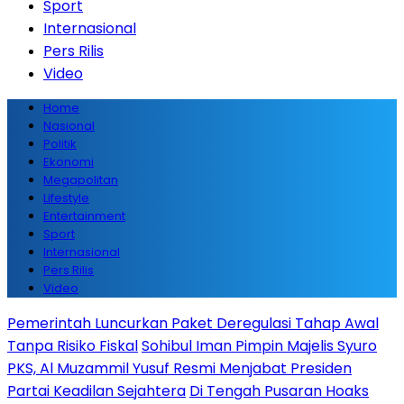
Sport
Internasional
Pers Rilis
Video
Home
Nasional
Politik
Ekonomi
Megapolitan
Lifestyle
Entertainment
Sport
Internasional
Pers Rilis
Video
Pemerintah Luncurkan Paket Deregulasi Tahap Awal
Tanpa Risiko Fiskal
Sohibul Iman Pimpin Majelis Syuro
PKS, Al Muzammil Yusuf Resmi Menjabat Presiden
Partai Keadilan Sejahtera
Di Tengah Pusaran Hoaks