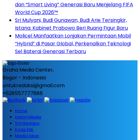
dan “Smart Living” Generasi Baru Menjelang FIFA
World Cup 2026™
Sri Mulyani, Budi Gunawan, Budi Arie Tersingkir,
Istana: Kabinet Prabowo Beri Ruang Figur Baru
Molicel Manfaatkan Lonjakan Permintaan Mobil
“Hybrid” di Pasar Global, Perkenalkan Teknologi
Sel Baterai Generasi Terbaru
Graha Media Center,
Bogor - Indonesia
untukredaksi@gmail.com
+628557777888
Home
Histori Media
Tim Redaksi
Kode Etik
Media Siber