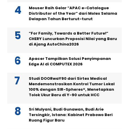
Mouser Raih Gelar “APAC e-Catalogue
Distributor of the Year” dari Molex Selama
Delapan Tahun Berturut-turut
“For Family, Towards a Better Future!”
CHERY Luncurkan Proposisi Nilai yang Baru
di Ajang AutoChina2026
Apacer Tampilkan Solusi Penyimpanan
Edge AI di COMPUTEX 2026
Studi DOORwaY90 dari Sirtex Medical
Mendemonstrasikan Kontrol Tumor Lokal
100% dengan SIR-Spheres®, Menetapkan
Tolok Ukur Baru di Y-90 untuk HCC
Sri Mulyani, Budi Gunawan, Budi Arie
Tersingkir, Istana: Kabinet Prabowo Beri
Ruang Figur Baru