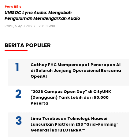
Pers Rilis
UNISOC Lyric Audio: Mengubah
Pengalaman Mendengarkan Audio
Rabu, 5 Agu 2026 - 23:58 WIB
BERITA POPULER
Cathay FHC Mempercepat Penerapan AI
di Seluruh Jenjang Operasional Bersama
OpenAI
“2026 Campus Open Day” di CityUHK
(Dongguan) Tarik Lebih dari 50.000
Peserta
Lima Terobosan Teknologi: Huawei
Luncurkan Platform ESS “Grid-Forming”
Generasi Baru LUTERRA™