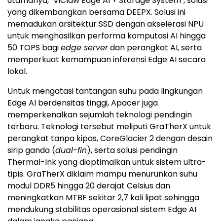
utamanya, "ViClaw Edge AI + Storage System", solusi
yang dikembangkan bersama DEEPX. Solusi ini
memadukan arsitektur SSD dengan akselerasi NPU
untuk menghasilkan performa komputasi AI hingga
50 TOPS bagi
edge server
dan perangkat AI, serta
memperkuat kemampuan inferensi Edge AI secara
lokal.
Untuk mengatasi tantangan suhu pada lingkungan
Edge AI berdensitas tinggi, Apacer juga
memperkenalkan sejumlah teknologi pendingin
terbaru. Teknologi tersebut meliputi GraTherX untuk
perangkat tanpa kipas, CoreGlacier 2 dengan desain
sirip ganda (
dual-fin
), serta solusi pendingin
Thermal-Ink yang dioptimalkan untuk sistem ultra-
tipis. GraTherX diklaim mampu menurunkan suhu
modul DDR5 hingga 20 derajat Celsius dan
meningkatkan MTBF sekitar 2,7 kali lipat sehingga
mendukung stabilitas operasional sistem Edge AI