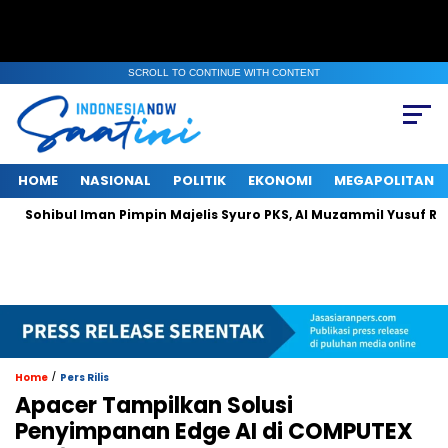
SCROLL TO CONTINUE WITH CONTENT
HOME
NASIONAL
POLITIK
EKONOMI
MEGAPOLITAN
bul Iman Pimpin Majelis Syuro PKS, Al Muzammil Yusuf Resmi Menj
/
Home
Pers Rilis
Apacer Tampilkan Solusi
Penyimpanan Edge AI di COMPUTEX