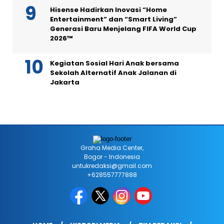
Hisense Hadirkan Inovasi “Home
Entertainment” dan “Smart Living”
Generasi Baru Menjelang FIFA World Cup
2026™
Kegiatan Sosial Hari Anak bersama
Sekolah Alternatif Anak Jalanan di
Jakarta
Graha Media Center,
Bogor - Indonesia
untukredaksi@gmail.com
+628557777888