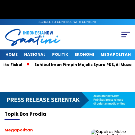
SCROLL TO CONTINUE WITH CONTENT
HOME
NASIONAL
POLITIK
EKONOMI
MEGAPOLITAN
ko Fiskal
Sohibul Iman Pimpin Majelis Syuro PKS, Al Muzamm
Topik
Bos Prodia
Megapolitan