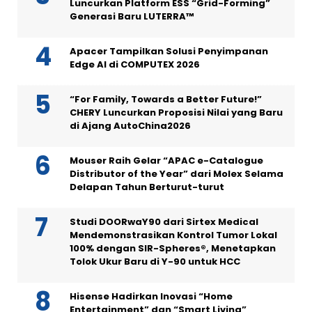
Luncurkan Platform ESS “Grid-Forming”
Generasi Baru LUTERRA™
Apacer Tampilkan Solusi Penyimpanan
Edge AI di COMPUTEX 2026
“For Family, Towards a Better Future!”
CHERY Luncurkan Proposisi Nilai yang Baru
di Ajang AutoChina2026
Mouser Raih Gelar “APAC e-Catalogue
Distributor of the Year” dari Molex Selama
Delapan Tahun Berturut-turut
Studi DOORwaY90 dari Sirtex Medical
Mendemonstrasikan Kontrol Tumor Lokal
100% dengan SIR-Spheres®, Menetapkan
Tolok Ukur Baru di Y-90 untuk HCC
Hisense Hadirkan Inovasi “Home
Entertainment” dan “Smart Living”