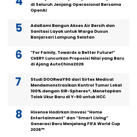
di Seluruh Jenjang Operasional Bersama
OpenAI
AdaKami Bangun Akses Air Bersih dan
Sanitasi Layak untuk Warga Dusun
Banjarsari Lampung Selatan
“For Family, Towards a Better Future!”
CHERY Luncurkan Proposisi Nilai yang Baru
di Ajang AutoChina2026
Studi DOORwaY90 dari Sirtex Medical
Mendemonstrasikan Kontrol Tumor Lokal
100% dengan SIR-Spheres®, Menetapkan
Tolok Ukur Baru di Y-90 untuk HCC
Hisense Hadirkan Inovasi “Home
Entertainment” dan “Smart Living”
Generasi Baru Menjelang FIFA World Cup
2026™