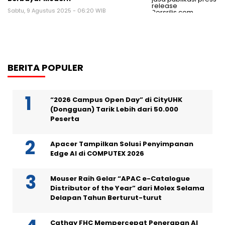
Sabtu, 9 Agustus 2025 - 06:20 WIB
BERITA POPULER
“2026 Campus Open Day” di CityUHK
(Dongguan) Tarik Lebih dari 50.000
Peserta
Apacer Tampilkan Solusi Penyimpanan
Edge AI di COMPUTEX 2026
Mouser Raih Gelar “APAC e-Catalogue
Distributor of the Year” dari Molex Selama
Delapan Tahun Berturut-turut
Cathay FHC Mempercepat Penerapan AI