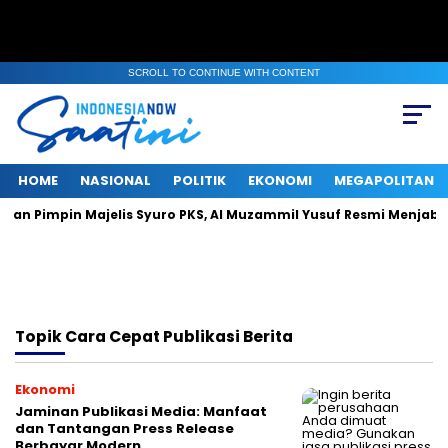
SCROLL TO CONTINUE WITH CONTENT
HOME
NASIONAL
POLITIK
EKONOMI
MEGAPOLITAN
man Pimpin Majelis Syuro PKS, Al Muzammil Yusuf Resmi Menjabat 
Topik
Cara Cepat Publikasi Berita
Ekonomi
Jaminan Publikasi Media: Manfaat
dan Tantangan Press Release
Berbayar Modern