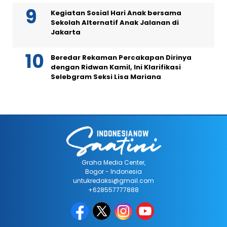
Kegiatan Sosial Hari Anak bersama
Sekolah Alternatif Anak Jalanan di
Jakarta
Beredar Rekaman Percakapan Dirinya
dengan Ridwan Kamil, Ini Klarifikasi
Selebgram Seksi Lisa Mariana
Graha Media Center,
Bogor - Indonesia
untukredaksi@gmail.com
+628557777888