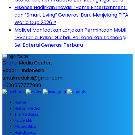
Hisense Hadirkan Inovasi “Home Entertainment”
dan “Smart Living” Generasi Baru Menjelang FIFA
World Cup 2026™
Molicel Manfaatkan Lonjakan Permintaan Mobil
“Hybrid” di Pasar Global, Perkenalkan Teknologi
Sel Baterai Generasi Terbaru
Graha Media Center,
Bogor - Indonesia
untukredaksi@gmail.com
+628557777888
Home
Histori Media
Tim Redaksi
Kode Etik
Media Siber
Hak Jawab