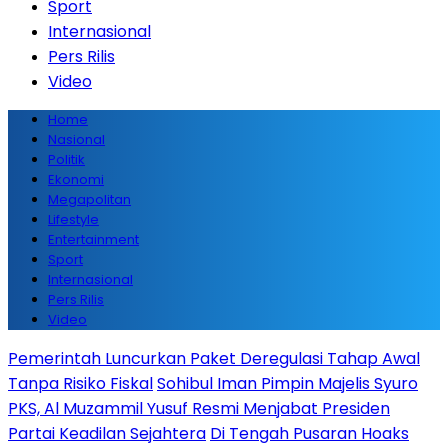
Sport
Internasional
Pers Rilis
Video
Home
Nasional
Politik
Ekonomi
Megapolitan
Lifestyle
Entertainment
Sport
Internasional
Pers Rilis
Video
Pemerintah Luncurkan Paket Deregulasi Tahap Awal
Tanpa Risiko Fiskal
Sohibul Iman Pimpin Majelis Syuro
PKS, Al Muzammil Yusuf Resmi Menjabat Presiden
Partai Keadilan Sejahtera
Di Tengah Pusaran Hoaks