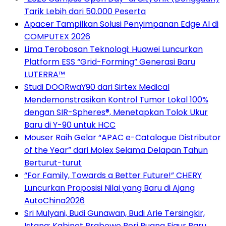
Tarik Lebih dari 50.000 Peserta
Apacer Tampilkan Solusi Penyimpanan Edge AI di
COMPUTEX 2026
Lima Terobosan Teknologi: Huawei Luncurkan
Platform ESS “Grid-Forming” Generasi Baru
LUTERRA™
Studi DOORwaY90 dari Sirtex Medical
Mendemonstrasikan Kontrol Tumor Lokal 100%
dengan SIR-Spheres®, Menetapkan Tolok Ukur
Baru di Y-90 untuk HCC
Mouser Raih Gelar “APAC e-Catalogue Distributor
of the Year” dari Molex Selama Delapan Tahun
Berturut-turut
“For Family, Towards a Better Future!” CHERY
Luncurkan Proposisi Nilai yang Baru di Ajang
AutoChina2026
Sri Mulyani, Budi Gunawan, Budi Arie Tersingkir,
Istana: Kabinet Prabowo Beri Ruang Figur Baru