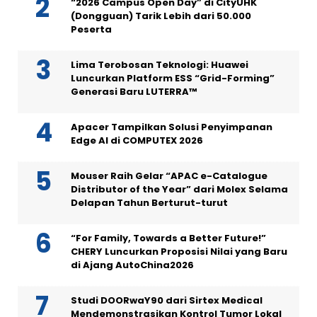
“2026 Campus Open Day” di CityUHK
(Dongguan) Tarik Lebih dari 50.000
Peserta
Lima Terobosan Teknologi: Huawei
Luncurkan Platform ESS “Grid-Forming”
Generasi Baru LUTERRA™
Apacer Tampilkan Solusi Penyimpanan
Edge AI di COMPUTEX 2026
Mouser Raih Gelar “APAC e-Catalogue
Distributor of the Year” dari Molex Selama
Delapan Tahun Berturut-turut
“For Family, Towards a Better Future!”
CHERY Luncurkan Proposisi Nilai yang Baru
di Ajang AutoChina2026
Studi DOORwaY90 dari Sirtex Medical
Mendemonstrasikan Kontrol Tumor Lokal