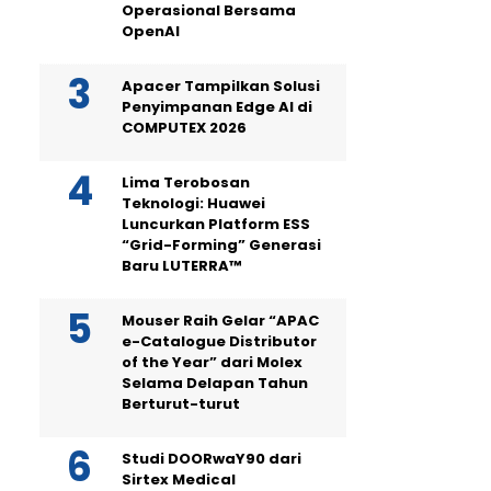
Operasional Bersama
OpenAI
Apacer Tampilkan Solusi
Penyimpanan Edge AI di
COMPUTEX 2026
Lima Terobosan
Teknologi: Huawei
Luncurkan Platform ESS
“Grid-Forming” Generasi
Baru LUTERRA™
Mouser Raih Gelar “APAC
e-Catalogue Distributor
of the Year” dari Molex
Selama Delapan Tahun
Berturut-turut
Studi DOORwaY90 dari
Sirtex Medical