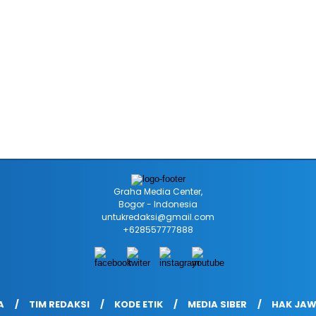
Graha Media Center,
Bogor - Indonesia
untukredaksi@gmail.com
+628557777888
A
TIM REDAKSI
KODE ETIK
MEDIA SIBER
HAK JA