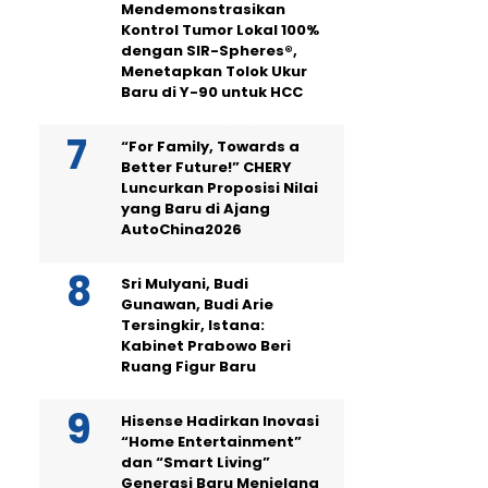
Mendemonstrasikan
Kontrol Tumor Lokal 100%
dengan SIR-Spheres®,
Menetapkan Tolok Ukur
Baru di Y-90 untuk HCC
“For Family, Towards a
Better Future!” CHERY
Luncurkan Proposisi Nilai
yang Baru di Ajang
AutoChina2026
Sri Mulyani, Budi
Gunawan, Budi Arie
Tersingkir, Istana:
Kabinet Prabowo Beri
Ruang Figur Baru
Hisense Hadirkan Inovasi
“Home Entertainment”
dan “Smart Living”
Generasi Baru Menjelang