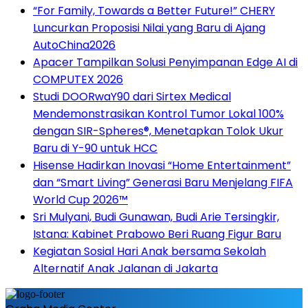
“For Family, Towards a Better Future!” CHERY
Luncurkan Proposisi Nilai yang Baru di Ajang
AutoChina2026
Apacer Tampilkan Solusi Penyimpanan Edge AI di
COMPUTEX 2026
Studi DOORwaY90 dari Sirtex Medical
Mendemonstrasikan Kontrol Tumor Lokal 100%
dengan SIR-Spheres®, Menetapkan Tolok Ukur
Baru di Y-90 untuk HCC
Hisense Hadirkan Inovasi “Home Entertainment”
dan “Smart Living” Generasi Baru Menjelang FIFA
World Cup 2026™
Sri Mulyani, Budi Gunawan, Budi Arie Tersingkir,
Istana: Kabinet Prabowo Beri Ruang Figur Baru
Kegiatan Sosial Hari Anak bersama Sekolah
Alternatif Anak Jalanan di Jakarta