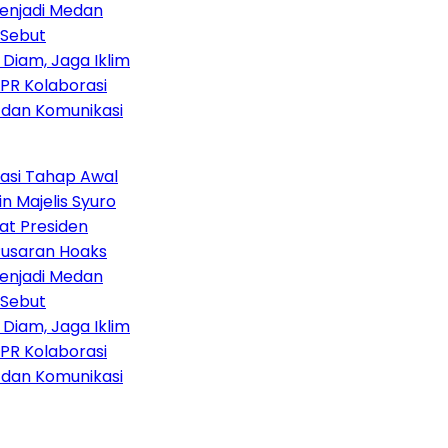
enjadi Medan
Sebut
iam, Jaga Iklim
R Kolaborasi
dan Komunikasi
si Tahap Awal
 Majelis Syuro
t Presiden
usaran Hoaks
enjadi Medan
Sebut
iam, Jaga Iklim
R Kolaborasi
dan Komunikasi