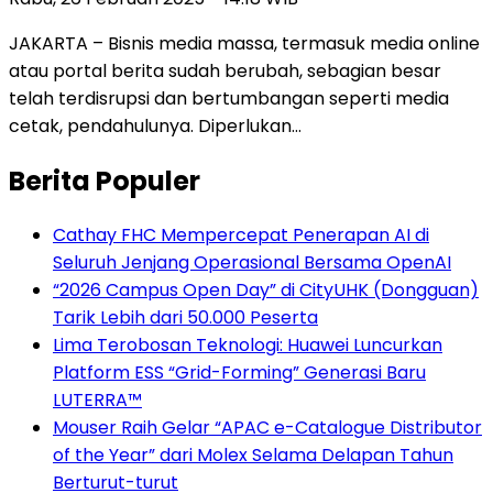
JAKARTA – Bisnis media massa, termasuk media online
atau portal berita sudah berubah, sebagian besar
telah terdisrupsi dan bertumbangan seperti media
cetak, pendahulunya. Diperlukan…
Berita Populer
Cathay FHC Mempercepat Penerapan AI di
Seluruh Jenjang Operasional Bersama OpenAI
“2026 Campus Open Day” di CityUHK (Dongguan)
Tarik Lebih dari 50.000 Peserta
Lima Terobosan Teknologi: Huawei Luncurkan
Platform ESS “Grid-Forming” Generasi Baru
LUTERRA™
Mouser Raih Gelar “APAC e-Catalogue Distributor
of the Year” dari Molex Selama Delapan Tahun
Berturut-turut