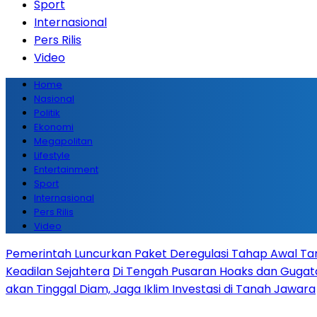
Sport
Internasional
Pers Rilis
Video
Home
Nasional
Politik
Ekonomi
Megapolitan
Lifestyle
Entertainment
Sport
Internasional
Pers Rilis
Video
Pemerintah Luncurkan Paket Deregulasi Tahap Awal Tanp
Keadilan Sejahtera
Di Tengah Pusaran Hoaks dan Gugata
akan Tinggal Diam, Jaga Iklim Investasi di Tanah Jawara