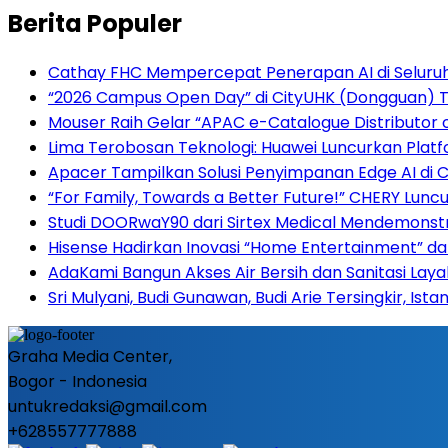
Berita Populer
Cathay FHC Mempercepat Penerapan AI di Seluru
“2026 Campus Open Day” di CityUHK (Dongguan) Tar
Mouser Raih Gelar “APAC e-Catalogue Distributor 
Lima Terobosan Teknologi: Huawei Luncurkan Plat
Apacer Tampilkan Solusi Penyimpanan Edge AI di
“For Family, Towards a Better Future!” CHERY Luncu
Studi DOORwaY90 dari Sirtex Medical Mendemonstr
Hisense Hadirkan Inovasi “Home Entertainment” da
AdaKami Bangun Akses Air Bersih dan Sanitasi Lay
Sri Mulyani, Budi Gunawan, Budi Arie Tersingkir, Ist
Graha Media Center,
Bogor - Indonesia
untukredaksi@gmail.com
+628557777888