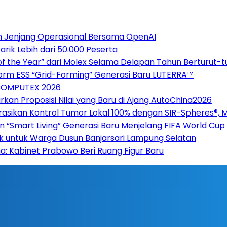
h Jenjang Operasional Bersama OpenAI
ik Lebih dari 50.000 Peserta
of the Year” dari Molex Selama Delapan Tahun Berturut-t
form ESS “Grid-Forming” Generasi Baru LUTERRA™
 COMPUTEX 2026
rkan Proposisi Nilai yang Baru di Ajang AutoChina2026
asikan Kontrol Tumor Lokal 100% dengan SIR-Spheres®, 
n “Smart Living” Generasi Baru Menjelang FIFA World Cu
ak untuk Warga Dusun Banjarsari Lampung Selatan
ana: Kabinet Prabowo Beri Ruang Figur Baru