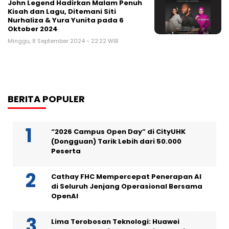
John Legend Hadirkan Malam Penuh
Kisah dan Lagu, Ditemani Siti
Nurhaliza & Yura Yunita pada 6
Oktober 2024
Minggu, 8 September 2024 - 22:22 WIB
BERITA POPULER
“2026 Campus Open Day” di CityUHK
(Dongguan) Tarik Lebih dari 50.000
Peserta
Cathay FHC Mempercepat Penerapan AI
di Seluruh Jenjang Operasional Bersama
OpenAI
Lima Terobosan Teknologi: Huawei