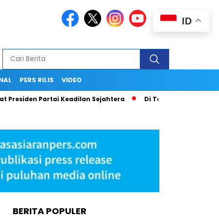
ID
NAL
PERS RILIS
VIDEO
esiden Partai Keadilan Sejahtera
Di Tengah Pusaran Hoaks 
BERITA POPULER