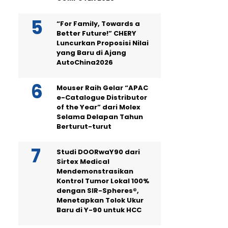
“For Family, Towards a
Better Future!” CHERY
Luncurkan Proposisi Nilai
yang Baru di Ajang
AutoChina2026
Mouser Raih Gelar “APAC
e-Catalogue Distributor
of the Year” dari Molex
Selama Delapan Tahun
Berturut-turut
Studi DOORwaY90 dari
Sirtex Medical
Mendemonstrasikan
Kontrol Tumor Lokal 100%
dengan SIR-Spheres®,
Menetapkan Tolok Ukur
Baru di Y-90 untuk HCC