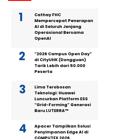
Cathay FHC
Mempercepat Penerapan
AI di Seluruh Jenjang
Operasional Bersama
OpenAI
“2026 Campus Open Day”
di CityUHK (Dongguan)
Tarik Lebih dari 50.000
Peserta
Lima Terobosan
Teknologi: Huawei
Luncurkan Platform ESS
“Grid-Forming” Generasi
Baru LUTERRA™
Apacer Tampilkan Solusi
Penyimpanan Edge AI di
COMPUTEX 2026