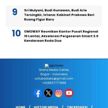
Sri Mulyani, Budi Gunawan, Budi Arie
Tersingkir, Istana: Kabinet Prabowo Beri
Ruang Figur Baru
OMOWAY Resmikan Kantor Pusat Regional
10 Lantai, Akselerasi Pergeseran Smart 3.0
Kendaraan Roda Dua
Graha Media Center,
Bogor - Indonesia
untukredaksi@gmail.com
+628557777888
HOME
HISTORI MEDIA
TIM REDAKSI