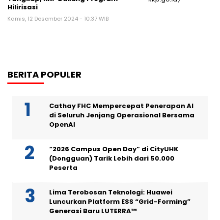
Hilirisasi
Kamis, 12 Desember 2024 - 10:37 WIB
BERITA POPULER
Cathay FHC Mempercepat Penerapan AI
di Seluruh Jenjang Operasional Bersama
OpenAI
“2026 Campus Open Day” di CityUHK
(Dongguan) Tarik Lebih dari 50.000
Peserta
Lima Terobosan Teknologi: Huawei
Luncurkan Platform ESS “Grid-Forming”
Generasi Baru LUTERRA™