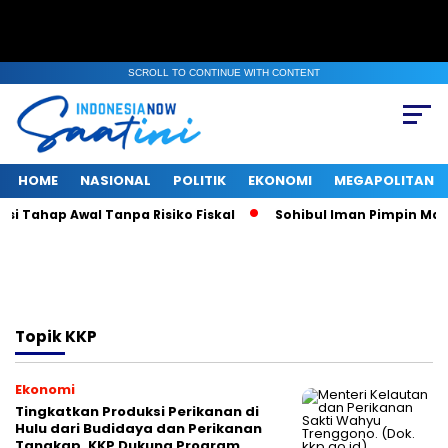
SCROLL TO CONTINUE WITH CONTENT
HOME
NASIONAL
POLITIK
EKONOMI
MEGAPOLITAN
i Tahap Awal Tanpa Risiko Fiskal
Sohibul Iman Pimpin Majel
Topik
KKP
Ekonomi
Tingkatkan Produksi Perikanan di
Hulu dari Budidaya dan Perikanan
Tangkap, KKP Dukung Program