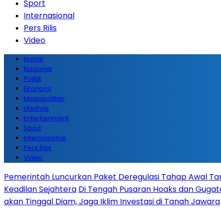
Sport
Internasional
Pers Rilis
Video
Home
Nasional
Politik
Ekonomi
Megapolitan
Lifestyle
Entertainment
Sport
Internasional
Pers Rilis
Video
Pemerintah Luncurkan Paket Deregulasi Tahap Awal Tanp
Keadilan Sejahtera
Di Tengah Pusaran Hoaks dan Gugata
akan Tinggal Diam, Jaga Iklim Investasi di Tanah Jawara