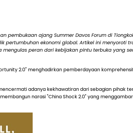
an pembukaan ajang Summer Davos Forum di Tiongkok,
alik pertumbuhan ekonomi global. Artikel ini menyorot
erta mengulas peran dari kebijakan pintu terbuka yang
ortunity 2.0" menghadirkan pemberdayaan komprehensif m
h mencermati adanya kekhawatiran dari sebagian pihak t
hkan membangun narasi "China Shock 2.0" yang menggam