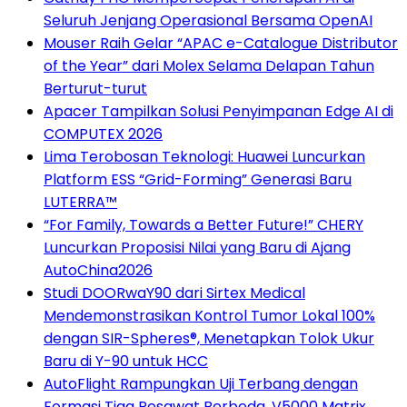
Seluruh Jenjang Operasional Bersama OpenAI
Mouser Raih Gelar “APAC e-Catalogue Distributor
of the Year” dari Molex Selama Delapan Tahun
Berturut-turut
Apacer Tampilkan Solusi Penyimpanan Edge AI di
COMPUTEX 2026
Lima Terobosan Teknologi: Huawei Luncurkan
Platform ESS “Grid-Forming” Generasi Baru
LUTERRA™
“For Family, Towards a Better Future!” CHERY
Luncurkan Proposisi Nilai yang Baru di Ajang
AutoChina2026
Studi DOORwaY90 dari Sirtex Medical
Mendemonstrasikan Kontrol Tumor Lokal 100%
dengan SIR-Spheres®, Menetapkan Tolok Ukur
Baru di Y-90 untuk HCC
AutoFlight Rampungkan Uji Terbang dengan
Formasi Tiga Pesawat Berbeda, V5000 Matrix