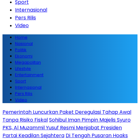
Sport
Internasional
Pers Rilis
Video
Home
Nasional
Politik
Ekonomi
Megapolitan
Lifestyle
Entertainment
Sport
Internasional
Pers Rilis
Video
Pemerintah Luncurkan Paket Deregulasi Tahap Awal
Tanpa Risiko Fiskal
Sohibul Iman Pimpin Majelis Syuro
PKS, Al Muzammil Yusuf Resmi Menjabat Presiden
Partai Keadilan Sejahtera
Di Tengah Pusaran Hoaks