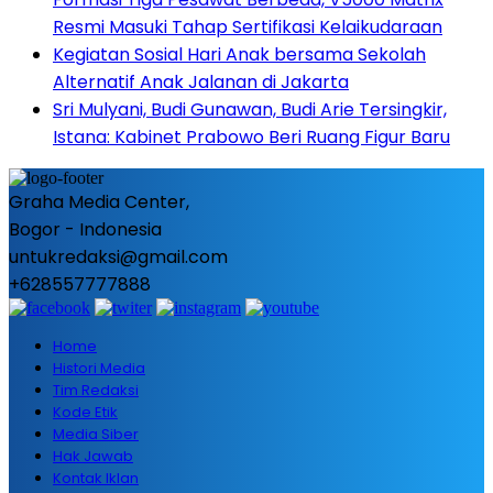
Resmi Masuki Tahap Sertifikasi Kelaikudaraan
Kegiatan Sosial Hari Anak bersama Sekolah
Alternatif Anak Jalanan di Jakarta
Sri Mulyani, Budi Gunawan, Budi Arie Tersingkir,
Istana: Kabinet Prabowo Beri Ruang Figur Baru
Graha Media Center,
Bogor - Indonesia
untukredaksi@gmail.com
+628557777888
Home
Histori Media
Tim Redaksi
Kode Etik
Media Siber
Hak Jawab
Kontak Iklan