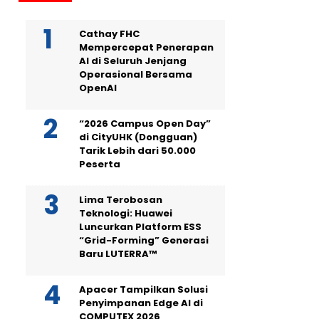
Cathay FHC
Mempercepat Penerapan
AI di Seluruh Jenjang
Operasional Bersama
OpenAI
“2026 Campus Open Day”
di CityUHK (Dongguan)
Tarik Lebih dari 50.000
Peserta
Lima Terobosan
Teknologi: Huawei
Luncurkan Platform ESS
“Grid-Forming” Generasi
Baru LUTERRA™
Apacer Tampilkan Solusi
Penyimpanan Edge AI di
COMPUTEX 2026