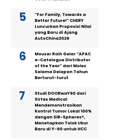
“For Family, Towards a
Better Future!” CHERY
Luncurkan Proposisi Nilai
yang Baru di Ajang
AutoChina2026
Mouser Raih Gelar “APAC
e-Catalogue Distributor
of the Year” dari Molex
Selama Delapan Tahun
Berturut-turut
Studi DOORwaY90 dari
Sirtex Medical
Mendemonstrasikan
Kontrol Tumor Lokal 100%
dengan SIR-Spheres®,
Menetapkan Tolok Ukur
Baru di Y-90 untuk HCC