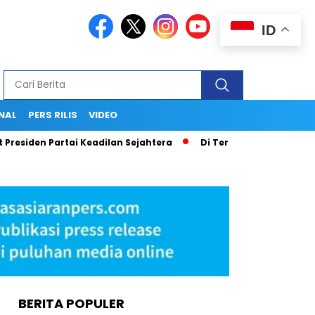
ID
NAL
PERS RILIS
VIDEO
siden Partai Keadilan Sejahtera
Di Tengah Pusaran Hoaks da
BERITA POPULER