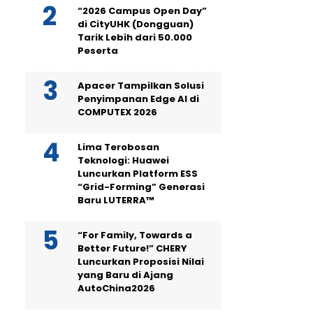
“2026 Campus Open Day”
di CityUHK (Dongguan)
Tarik Lebih dari 50.000
Peserta
Apacer Tampilkan Solusi
Penyimpanan Edge AI di
COMPUTEX 2026
Lima Terobosan
Teknologi: Huawei
Luncurkan Platform ESS
“Grid-Forming” Generasi
Baru LUTERRA™
“For Family, Towards a
Better Future!” CHERY
Luncurkan Proposisi Nilai
yang Baru di Ajang
AutoChina2026