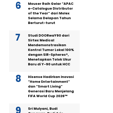
Mouser Raih Gelar “APAC
e-Catalogue Distributor
of the Year” dari Molex
Selama Delapan Tahun
Berturut-turut
Studi DOORwaY90 dari
Sirtex Medical
Mendemonstrasikan
Kontrol Tumor Lokal 100%
dengan SIR-Spheres®,
Menetapkan Tolok Ukur
Baru di Y-90 untuk HCC
Hisense Hadirkan Inovasi
“Home Entertainment”
dan “Smart Living”
Generasi Baru Menjelang
FIFA World Cup 2026™
Sri Mulyani, Budi