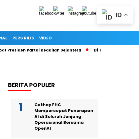
ID
NAL
PERS RILIS
VIDEO
Presiden Partai Keadilan Sejahtera
Di Tengah Pusaran Hoaks
BERITA POPULER
Cathay FHC
Mempercepat Penerapan
AI di Seluruh Jenjang
Operasional Bersama
OpenAI